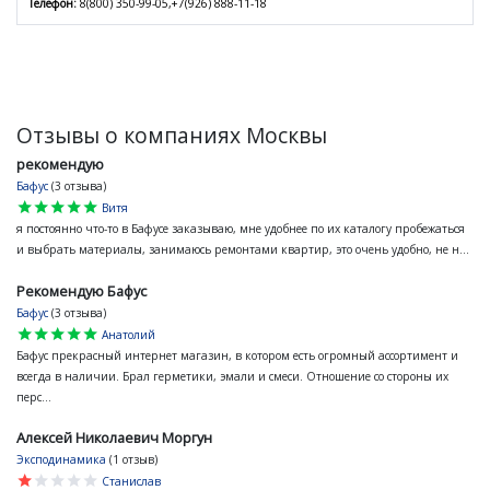
Телефон:
8(800) 350-99-05,+7(926) 888-11-18
Отзывы о компаниях Москвы
рекомендую
Бафус
(3 отзыва)
star
star
star
star
star
Витя
я постоянно что-то в Бафусе заказываю, мне удобнее по их каталогу пробежаться
и выбрать материалы, занимаюсь ремонтами квартир, это очень удобно, не н...
Рекомендую Бафус
Бафус
(3 отзыва)
star
star
star
star
star
Анатолий
Бафус прекрасный интернет магазин, в котором есть огромный ассортимент и
всегда в наличии. Брал герметики, эмали и смеси. Отношение со стороны их
перс...
Алексей Николаевич Моргун
Эксподинамика
(1 отзыв)
star
star
star
star
star
Станислав