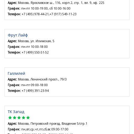
Адрес:
Москва, Ярославское ш., 116, корп.2, стр. 1, вл. 9, оф. 225
График:
пн-пт 10:00-19:00, сб 10:00-16:00
Телефон:
+7 (495) 978-44-21,+7 (917) 549-11-23
Фрут Лайф
Адрес:
Москва, ул. Илимская, 5
График:
пн-пт 10:00-18:00
Телефон:
+7 (499) 550-51-52
Галлилей
Адрес:
Москва, Ленинский просп., 79/3
График:
пн-пт 09:00-18:00
Телефон:
+7 (499) 391-23-94
ТК Запад
star
star
star
star
star
Адрес:
Москва, Петровский проезд, Владение 5/стр.1
График:
пн,вт,ср,чт,пт,сб,вс 09:00-17:00