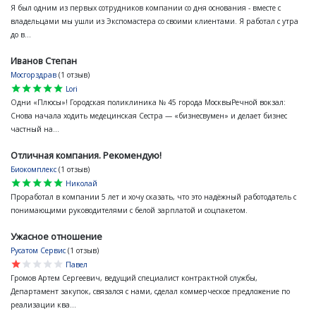
Я был одним из первых сотрудников компании со дня основания - вместе с
владельцами мы ушли из Экспомастера со своими клиентами. Я работал с утра
до в...
Иванов Степан
Мосгорздрав
(1 отзыв)
star
star
star
star
star
Lori
Одни «Плюсы»! Городская поликлиника № 45 города МосквыРечной вокзал:
Снова начала ходить медецинская Сестра — «бизнесвумен» и делает бизнес
частный на...
Отличная компания. Рекомендую!
Биокомплекс
(1 отзыв)
star
star
star
star
star
Николай
Проработал в компании 5 лет и хочу сказать, что это надёжный работодатель с
понимающими руководителями с белой зарплатой и соцпакетом.
Ужасное отношение
Русатом Сервис
(1 отзыв)
star
star
star
star
star
Павел
Громов Артем Сергеевич, ведущий специалист контрактной службы,
Департамент закупок, связался с нами, сделал коммерческое предложение по
реализации ква...