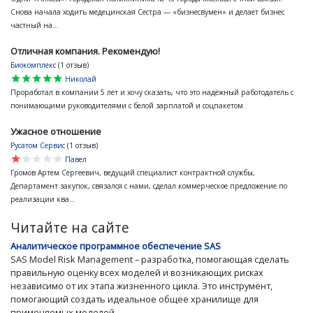
Снова начала ходить медецинская Сестра — «бизнесвумен» и делает бизнес
частный на...
Отличная компания. Рекомендую!
Биокомплекс
(1 отзыв)
star
star
star
star
star
Николай
Проработал в компании 5 лет и хочу сказать, что это надёжный работодатель с
понимающими руководителями с белой зарплатой и соцпакетом.
Ужасное отношение
Русатом Сервис
(1 отзыв)
star
star
star
star
star
Павел
Громов Артем Сергеевич, ведущий специалист контрактной службы,
Департамент закупок, связался с нами, сделал коммерческое предложение по
реализации ква...
Читайте на сайте
Аналитическое программное обеспечение SAS
SAS Model Risk Management – разработка, помогающая сделать
правильную оценку всех моделей и возникающих рисках
независимо от их этапа жизненного цикла. Это инструмент,
помогающий создать идеальное общее хранилище для
применяемых моделей.