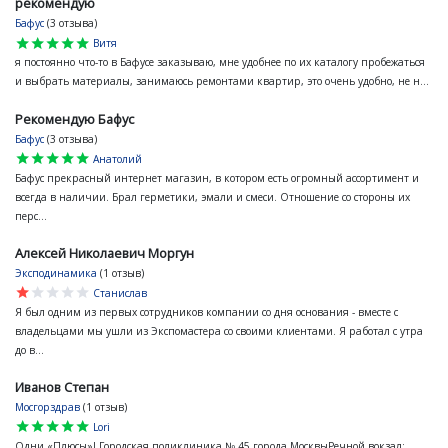
рекомендую
Бафус
(3 отзыва)
star
star
star
star
star
Витя
я постоянно что-то в Бафусе заказываю, мне удобнее по их каталогу пробежаться
и выбрать материалы, занимаюсь ремонтами квартир, это очень удобно, не н...
Рекомендую Бафус
Бафус
(3 отзыва)
star
star
star
star
star
Анатолий
Бафус прекрасный интернет магазин, в котором есть огромный ассортимент и
всегда в наличии. Брал герметики, эмали и смеси. Отношение со стороны их
перс...
Алексей Николаевич Моргун
Эксподинамика
(1 отзыв)
star
star
star
star
star
Станислав
Я был одним из первых сотрудников компании со дня основания - вместе с
владельцами мы ушли из Экспомастера со своими клиентами. Я работал с утра
до в...
Иванов Степан
Мосгорздрав
(1 отзыв)
star
star
star
star
star
Lori
Одни «Плюсы»! Городская поликлиника № 45 города МосквыРечной вокзал: