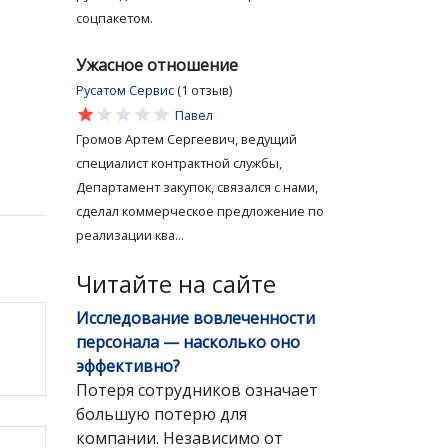
соцпакетом.
Ужасное отношение
Русатом Сервис
(1 отзыв)
star
star
star
star
star
Павел
Громов Артем Сергеевич, ведущий
специалист контрактной службы,
Департамент закупок, связался с нами,
сделал коммерческое предложение по
реализации ква...
Читайте на сайте
Исследование вовлеченности
персонала — насколько оно
эффективно?
Потеря сотрудников означает
большую потерю для
компании. Независимо от