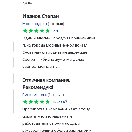
до в...
Иванов Степан
Мосгорздрав
(1 отзыв)
star
star
star
star
star
Lori
Одни «Плюсы»! Городская поликлиника
№ 45 города МосквыРечной вокзал:
Снова начала ходить медецинская
Сестра — «бизнесвумен» и делает
бизнес частный на...
Отличная компания.
Рекомендую!
Биокомплекс
(1 отзыв)
star
star
star
star
star
Николай
Проработал в компании 5 лет и хочу
сказать, что это надёжный
работодатель с понимающими
руководителями с белой зарплатой и