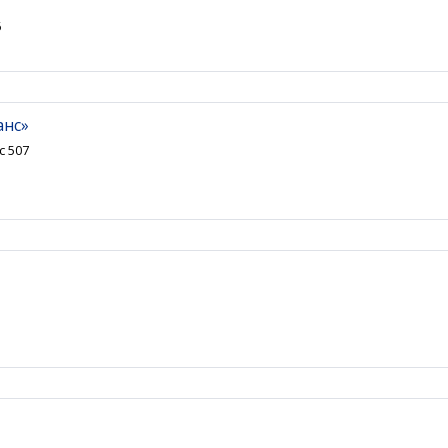
6
анс»
с 507