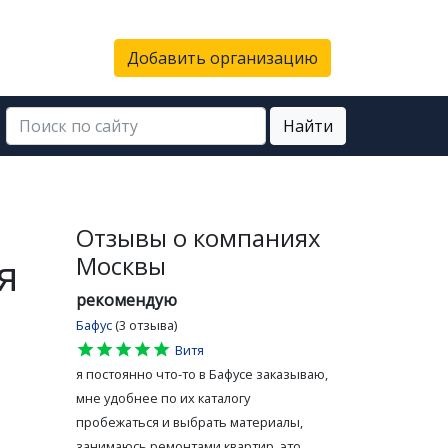
Добавить организацию
Найти
Отзывы о компаниях
я
Москвы
рекомендую
Бафус
(3 отзыва)
star
star
star
star
star
Витя
я постоянно что-то в Бафусе заказываю,
мне удобнее по их каталогу
пробежаться и выбрать материалы,
занимаюсь ремонтами квартир, это