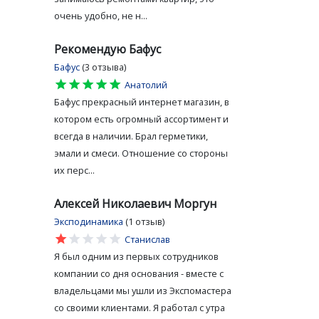
очень удобно, не н...
Рекомендую Бафус
Бафус
(3 отзыва)
star
star
star
star
star
Анатолий
Бафус прекрасный интернет магазин, в
котором есть огромный ассортимент и
всегда в наличии. Брал герметики,
эмали и смеси. Отношение со стороны
их перс...
Алексей Николаевич Моргун
Эксподинамика
(1 отзыв)
star
star
star
star
star
Станислав
Я был одним из первых сотрудников
компании со дня основания - вместе с
владельцами мы ушли из Экспомастера
со своими клиентами. Я работал с утра