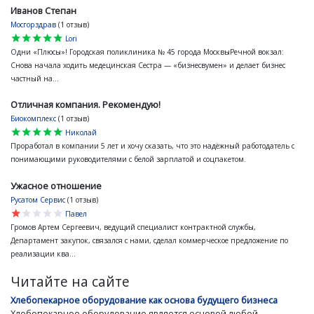
Иванов Степан
Мосгорздрав
(1 отзыв)
star
star
star
star
star
Lori
Одни «Плюсы»! Городская поликлиника № 45 города МосквыРечной вокзал:
Снова начала ходить медецинская Сестра — «бизнесвумен» и делает бизнес
частный на...
Отличная компания. Рекомендую!
Биокомплекс
(1 отзыв)
star
star
star
star
star
Николай
Проработал в компании 5 лет и хочу сказать, что это надёжный работодатель с
понимающими руководителями с белой зарплатой и соцпакетом.
Ужасное отношение
Русатом Сервис
(1 отзыв)
star
star
star
star
star
Павел
Громов Артем Сергеевич, ведущий специалист контрактной службы,
Департамент закупок, связался с нами, сделал коммерческое предложение по
реализации ква...
Читайте на сайте
Хлебопекарное оборудование как основа будущего бизнеса
Хлебопекарное оборудование является основой любой