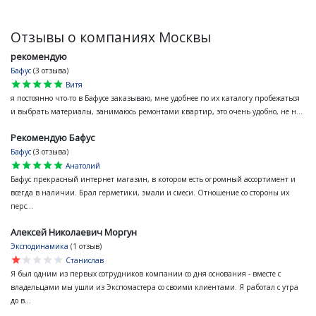
Отзывы о компаниях Москвы
рекомендую
Бафус
(3 отзыва)
star
star
star
star
star
Витя
я постоянно что-то в Бафусе заказываю, мне удобнее по их каталогу пробежаться
и выбрать материалы, занимаюсь ремонтами квартир, это очень удобно, не н...
Рекомендую Бафус
Бафус
(3 отзыва)
star
star
star
star
star
Анатолий
Бафус прекрасный интернет магазин, в котором есть огромный ассортимент и
всегда в наличии. Брал герметики, эмали и смеси. Отношение со стороны их
перс...
Алексей Николаевич Моргун
Эксподинамика
(1 отзыв)
star
star
star
star
star
Станислав
Я был одним из первых сотрудников компании со дня основания - вместе с
владельцами мы ушли из Экспомастера со своими клиентами. Я работал с утра
до в...