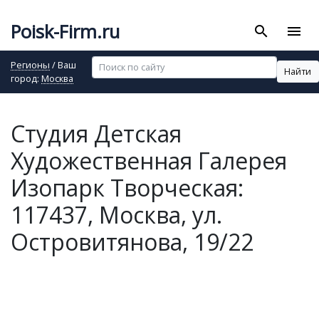
Poisk-Firm.ru
search
menu
Регионы
/ Ваш
Найти
город:
Москва
Студия Детская
Художественная Галерея
Изопарк Творческая:
117437, Москва, ул.
Островитянова, 19/22