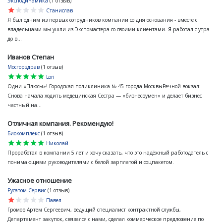
Эксподинамика
(1 отзыв)
star
star
star
star
star
Станислав
Я был одним из первых сотрудников компании со дня основания - вместе с
владельцами мы ушли из Экспомастера со своими клиентами. Я работал с утра
до в...
Иванов Степан
Мосгорздрав
(1 отзыв)
star
star
star
star
star
Lori
Одни «Плюсы»! Городская поликлиника № 45 города МосквыРечной вокзал:
Снова начала ходить медецинская Сестра — «бизнесвумен» и делает бизнес
частный на...
Отличная компания. Рекомендую!
Биокомплекс
(1 отзыв)
star
star
star
star
star
Николай
Проработал в компании 5 лет и хочу сказать, что это надёжный работодатель с
понимающими руководителями с белой зарплатой и соцпакетом.
Ужасное отношение
Русатом Сервис
(1 отзыв)
star
star
star
star
star
Павел
Громов Артем Сергеевич, ведущий специалист контрактной службы,
Департамент закупок, связался с нами, сделал коммерческое предложение по