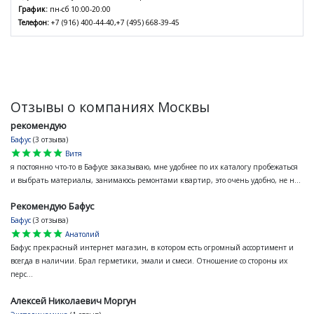
График:
пн-сб 10:00-20:00
Телефон:
+7 (916) 400-44-40,+7 (495) 668-39-45
Отзывы о компаниях Москвы
рекомендую
Бафус
(3 отзыва)
star
star
star
star
star
Витя
я постоянно что-то в Бафусе заказываю, мне удобнее по их каталогу пробежаться
и выбрать материалы, занимаюсь ремонтами квартир, это очень удобно, не н...
Рекомендую Бафус
Бафус
(3 отзыва)
star
star
star
star
star
Анатолий
Бафус прекрасный интернет магазин, в котором есть огромный ассортимент и
всегда в наличии. Брал герметики, эмали и смеси. Отношение со стороны их
перс...
Алексей Николаевич Моргун