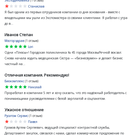
Эксподинамика
(1 отзыв)
star
star
star
star
star
Станислав
Я был одним из первых сотрудников компании со дня основания - вместе с
владельцами мы ушли из Экспомастера со своими клиентами. Я работал с утра
до в...
Иванов Степан
Мосгорздрав
(1 отзыв)
star
star
star
star
star
Lori
Одни «Плюсы»! Городская поликлиника № 45 города МосквыРечной вокзал:
Снова начала ходить медецинская Сестра — «бизнесвумен» и делает бизнес
частный на...
Отличная компания. Рекомендую!
Биокомплекс
(1 отзыв)
star
star
star
star
star
Николай
Проработал в компании 5 лет и хочу сказать, что это надёжный работодатель с
понимающими руководителями с белой зарплатой и соцпакетом.
Ужасное отношение
Русатом Сервис
(1 отзыв)
star
star
star
star
star
Павел
Громов Артем Сергеевич, ведущий специалист контрактной службы,
Департамент закупок, связался с нами, сделал коммерческое предложение по