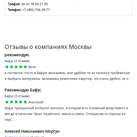
График:
вт-пт 18:00-21:00
Телефон:
+7 (495) 756-39-77
Отзывы о компаниях Москвы
рекомендую
Бафус
(3 отзыва)
star
star
star
star
star
Витя
я постоянно что-то в Бафусе заказываю, мне удобнее по их каталогу пробежаться
и выбрать материалы, занимаюсь ремонтами квартир, это очень удобно, не н...
Рекомендую Бафус
Бафус
(3 отзыва)
star
star
star
star
star
Анатолий
Бафус прекрасный интернет магазин, в котором есть огромный ассортимент и
всегда в наличии. Брал герметики, эмали и смеси. Отношение со стороны их
перс...
Алексей Николаевич Моргун