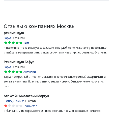
Отзывы о компаниях Москвы
рекомендую
Бафус
(3 отзыва)
star
star
star
star
star
Витя
я постоянно что-то в Бафусе заказываю, мне удобнее по их каталогу пробежаться
и выбрать материалы, занимаюсь ремонтами квартир, это очень удобно, не н...
Рекомендую Бафус
Бафус
(3 отзыва)
star
star
star
star
star
Анатолий
Бафус прекрасный интернет магазин, в котором есть огромный ассортимент и
всегда в наличии. Брал герметики, эмали и смеси. Отношение со стороны их
перс...
Алексей Николаевич Моргун
Эксподинамика
(1 отзыв)
star
star
star
star
star
Станислав
Я был одним из первых сотрудников компании со дня основания - вместе с