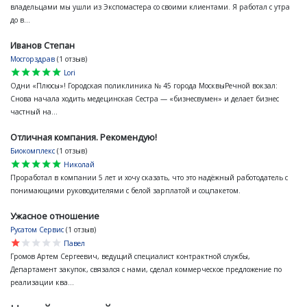
владельцами мы ушли из Экспомастера со своими клиентами. Я работал с утра
до в...
Иванов Степан
Мосгорздрав
(1 отзыв)
star
star
star
star
star
Lori
Одни «Плюсы»! Городская поликлиника № 45 города МосквыРечной вокзал:
Снова начала ходить медецинская Сестра — «бизнесвумен» и делает бизнес
частный на...
Отличная компания. Рекомендую!
Биокомплекс
(1 отзыв)
star
star
star
star
star
Николай
Проработал в компании 5 лет и хочу сказать, что это надёжный работодатель с
понимающими руководителями с белой зарплатой и соцпакетом.
Ужасное отношение
Русатом Сервис
(1 отзыв)
star
star
star
star
star
Павел
Громов Артем Сергеевич, ведущий специалист контрактной службы,
Департамент закупок, связался с нами, сделал коммерческое предложение по
реализации ква...