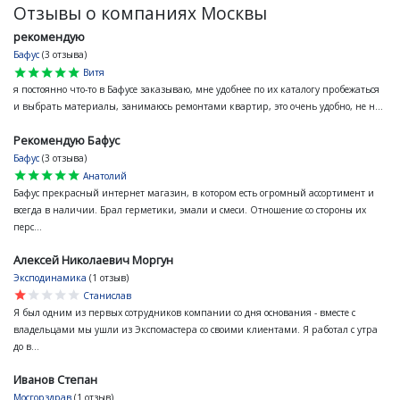
Отзывы о компаниях Москвы
рекомендую
Бафус
(3 отзыва)
star
star
star
star
star
Витя
я постоянно что-то в Бафусе заказываю, мне удобнее по их каталогу пробежаться
и выбрать материалы, занимаюсь ремонтами квартир, это очень удобно, не н...
Рекомендую Бафус
Бафус
(3 отзыва)
star
star
star
star
star
Анатолий
Бафус прекрасный интернет магазин, в котором есть огромный ассортимент и
всегда в наличии. Брал герметики, эмали и смеси. Отношение со стороны их
перс...
Алексей Николаевич Моргун
Эксподинамика
(1 отзыв)
star
star
star
star
star
Станислав
Я был одним из первых сотрудников компании со дня основания - вместе с
владельцами мы ушли из Экспомастера со своими клиентами. Я работал с утра
до в...
Иванов Степан
Мосгорздрав
(1 отзыв)