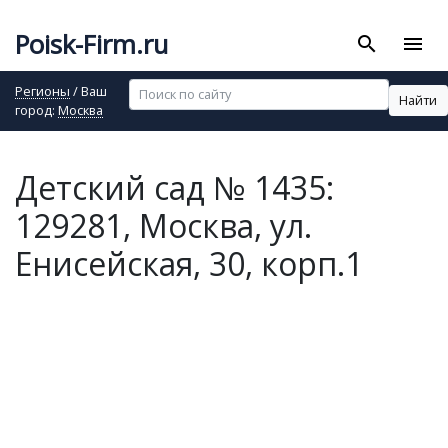
Poisk-Firm.ru
search
menu
Регионы
/ Ваш
Найти
город:
Москва
Детский сад № 1435:
129281, Москва, ул.
Енисейская, 30, корп.1