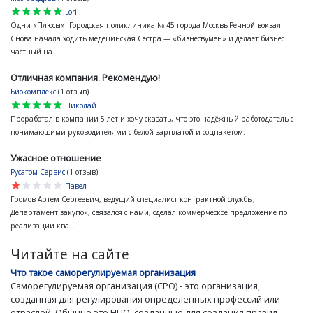
star
star
star
star
star
Lori
Одни «Плюсы»! Городская поликлиника № 45 города МосквыРечной вокзал:
Снова начала ходить медецинская Сестра — «бизнесвумен» и делает бизнес
частный на...
Отличная компания. Рекомендую!
Биокомплекс
(1 отзыв)
star
star
star
star
star
Николай
Проработал в компании 5 лет и хочу сказать, что это надёжный работодатель с
понимающими руководителями с белой зарплатой и соцпакетом.
Ужасное отношение
Русатом Сервис
(1 отзыв)
star
star
star
star
star
Павел
Громов Артем Сергеевич, ведущий специалист контрактной службы,
Департамент закупок, связался с нами, сделал коммерческое предложение по
реализации ква...
Читайте на сайте
Что такое саморегулируемая организация
Саморегулируемая организация (СРО) - это организация,
созданная для регулирования определенных профессий или
отраслей. Обычно это НПО, созданные для создания правил,