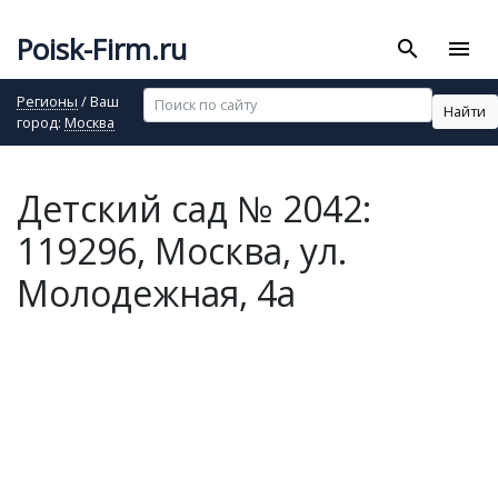
Poisk-Firm.ru
search
menu
Регионы
/ Ваш
Найти
город:
Москва
Детский сад № 2042:
119296, Москва, ул.
Молодежная, 4а