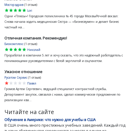
Мосгорздрав
(1 отзыв)
star
star
star
star
star
Lori
Одни «Плюсы»! Городская поликлиника № 45 города МосквыРечной вокзал:
Снова начала ходить медецинская Сестра — «бизнесвумен» и делает бизнес
частный на...
Отличная компания. Рекомендую!
Биокомплекс
(1 отзыв)
star
star
star
star
star
Николай
Проработал в компании 5 лет и хочу сказать, что это надёжный работодатель с
понимающими руководителями с белой зарплатой и соцпакетом.
Ужасное отношение
Русатом Сервис
(1 отзыв)
star
star
star
star
star
Павел
Громов Артем Сергеевич, ведущий специалист контрактной службы,
Департамент закупок, связался с нами, сделал коммерческое предложение по
реализации ква...
Читайте на сайте
Обучение в Америке: что нужно для учебы в США
В США очень много престижных учебных заведений. Каждый год
тысячи абитуриентов соревнуются за место в одном из