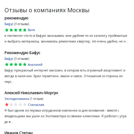
Отзывы о компаниях Москвы
рекомендую
Бафус
(3 отзыва)
star
star
star
star
star
Витя
я постоянно что-то в Бафусе заказываю, мне удобнее по их каталогу пробежаться
и выбрать материалы, занимаюсь ремонтами квартир, это очень удобно, не н...
Рекомендую Бафус
Бафус
(3 отзыва)
star
star
star
star
star
Анатолий
Бафус прекрасный интернет магазин, в котором есть огромный ассортимент и
всегда в наличии. Брал герметики, эмали и смеси. Отношение со стороны их
перс...
Алексей Николаевич Моргун
Эксподинамика
(1 отзыв)
star
star
star
star
star
Станислав
Я был одним из первых сотрудников компании со дня основания - вместе с
владельцами мы ушли из Экспомастера со своими клиентами. Я работал с утра
до в...
Иванов Степан