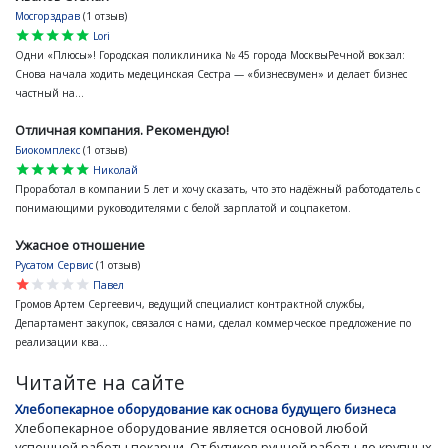
Мосгорздрав
(1 отзыв)
star
star
star
star
star
Lori
Одни «Плюсы»! Городская поликлиника № 45 города МосквыРечной вокзал:
Снова начала ходить медецинская Сестра — «бизнесвумен» и делает бизнес
частный на...
Отличная компания. Рекомендую!
Биокомплекс
(1 отзыв)
star
star
star
star
star
Николай
Проработал в компании 5 лет и хочу сказать, что это надёжный работодатель с
понимающими руководителями с белой зарплатой и соцпакетом.
Ужасное отношение
Русатом Сервис
(1 отзыв)
star
star
star
star
star
Павел
Громов Артем Сергеевич, ведущий специалист контрактной службы,
Департамент закупок, связался с нами, сделал коммерческое предложение по
реализации ква...
Читайте на сайте
Хлебопекарное оборудование как основа будущего бизнеса
Хлебопекарное оборудование является основой любой
успешной работы пекарни. От бутиков ручной работы до крупных