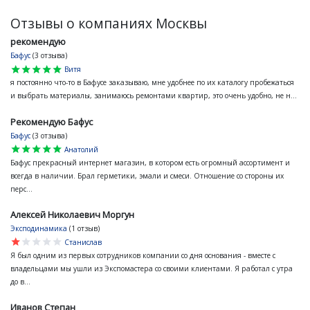
Отзывы о компаниях Москвы
рекомендую
Бафус
(3 отзыва)
star
star
star
star
star
Витя
я постоянно что-то в Бафусе заказываю, мне удобнее по их каталогу пробежаться
и выбрать материалы, занимаюсь ремонтами квартир, это очень удобно, не н...
Рекомендую Бафус
Бафус
(3 отзыва)
star
star
star
star
star
Анатолий
Бафус прекрасный интернет магазин, в котором есть огромный ассортимент и
всегда в наличии. Брал герметики, эмали и смеси. Отношение со стороны их
перс...
Алексей Николаевич Моргун
Эксподинамика
(1 отзыв)
star
star
star
star
star
Станислав
Я был одним из первых сотрудников компании со дня основания - вместе с
владельцами мы ушли из Экспомастера со своими клиентами. Я работал с утра
до в...
Иванов Степан