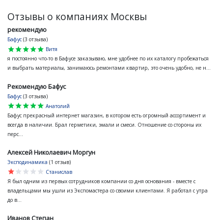
Отзывы о компаниях Москвы
рекомендую
Бафус
(3 отзыва)
star
star
star
star
star
Витя
я постоянно что-то в Бафусе заказываю, мне удобнее по их каталогу пробежаться
и выбрать материалы, занимаюсь ремонтами квартир, это очень удобно, не н...
Рекомендую Бафус
Бафус
(3 отзыва)
star
star
star
star
star
Анатолий
Бафус прекрасный интернет магазин, в котором есть огромный ассортимент и
всегда в наличии. Брал герметики, эмали и смеси. Отношение со стороны их
перс...
Алексей Николаевич Моргун
Эксподинамика
(1 отзыв)
star
star
star
star
star
Станислав
Я был одним из первых сотрудников компании со дня основания - вместе с
владельцами мы ушли из Экспомастера со своими клиентами. Я работал с утра
до в...
Иванов Степан