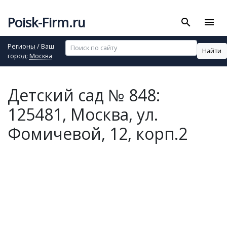
Poisk-Firm.ru
search
menu
Регионы
/ Ваш
Найти
город:
Москва
Детский сад № 848:
125481, Москва, ул.
Фомичевой, 12, корп.2