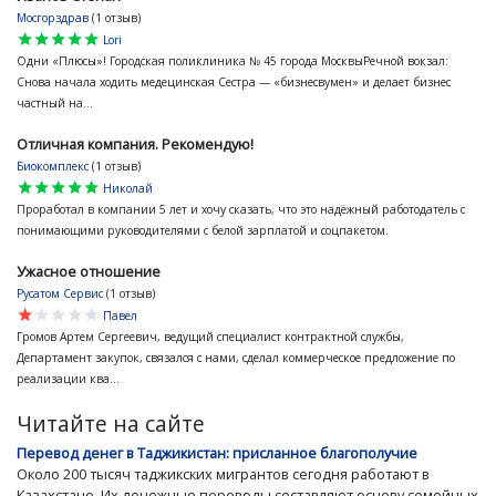
Мосгорздрав
(1 отзыв)
star
star
star
star
star
Lori
Одни «Плюсы»! Городская поликлиника № 45 города МосквыРечной вокзал:
Снова начала ходить медецинская Сестра — «бизнесвумен» и делает бизнес
частный на...
Отличная компания. Рекомендую!
Биокомплекс
(1 отзыв)
star
star
star
star
star
Николай
Проработал в компании 5 лет и хочу сказать, что это надёжный работодатель с
понимающими руководителями с белой зарплатой и соцпакетом.
Ужасное отношение
Русатом Сервис
(1 отзыв)
star
star
star
star
star
Павел
Громов Артем Сергеевич, ведущий специалист контрактной службы,
Департамент закупок, связался с нами, сделал коммерческое предложение по
реализации ква...
Читайте на сайте
Перевод денег в Таджикистан: присланное благополучие
Около 200 тысяч таджикских мигрантов сегодня работают в
Казахстане. Их денежные переводы составляют основу семейных