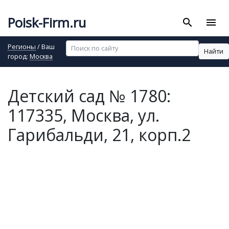
Poisk-Firm.ru
search
menu
Регионы
/ Ваш
Найти
город:
Москва
Детский сад № 1780:
117335, Москва, ул.
Гарибальди, 21, корп.2