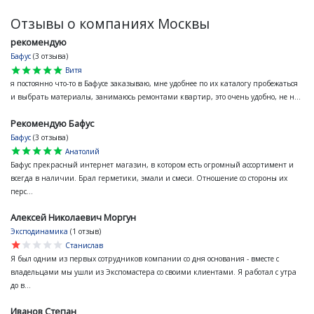
Отзывы о компаниях Москвы
рекомендую
Бафус
(3 отзыва)
star
star
star
star
star
Витя
я постоянно что-то в Бафусе заказываю, мне удобнее по их каталогу пробежаться
и выбрать материалы, занимаюсь ремонтами квартир, это очень удобно, не н...
Рекомендую Бафус
Бафус
(3 отзыва)
star
star
star
star
star
Анатолий
Бафус прекрасный интернет магазин, в котором есть огромный ассортимент и
всегда в наличии. Брал герметики, эмали и смеси. Отношение со стороны их
перс...
Алексей Николаевич Моргун
Эксподинамика
(1 отзыв)
star
star
star
star
star
Станислав
Я был одним из первых сотрудников компании со дня основания - вместе с
владельцами мы ушли из Экспомастера со своими клиентами. Я работал с утра
до в...
Иванов Степан