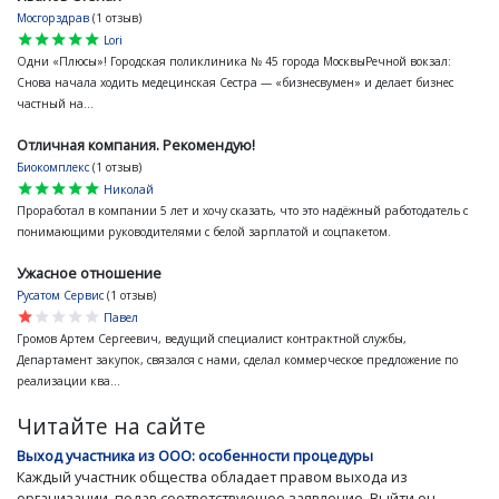
Мосгорздрав
(1 отзыв)
star
star
star
star
star
Lori
Одни «Плюсы»! Городская поликлиника № 45 города МосквыРечной вокзал:
Снова начала ходить медецинская Сестра — «бизнесвумен» и делает бизнес
частный на...
Отличная компания. Рекомендую!
Биокомплекс
(1 отзыв)
star
star
star
star
star
Николай
Проработал в компании 5 лет и хочу сказать, что это надёжный работодатель с
понимающими руководителями с белой зарплатой и соцпакетом.
Ужасное отношение
Русатом Сервис
(1 отзыв)
star
star
star
star
star
Павел
Громов Артем Сергеевич, ведущий специалист контрактной службы,
Департамент закупок, связался с нами, сделал коммерческое предложение по
реализации ква...
Читайте на сайте
Выход участника из ООО: особенности процедуры
Каждый участник общества обладает правом выхода из
организации, подав соответствующее заявление. Выйти он