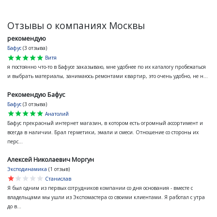
Отзывы о компаниях Москвы
рекомендую
Бафус
(3 отзыва)
star
star
star
star
star
Витя
я постоянно что-то в Бафусе заказываю, мне удобнее по их каталогу пробежаться
и выбрать материалы, занимаюсь ремонтами квартир, это очень удобно, не н...
Рекомендую Бафус
Бафус
(3 отзыва)
star
star
star
star
star
Анатолий
Бафус прекрасный интернет магазин, в котором есть огромный ассортимент и
всегда в наличии. Брал герметики, эмали и смеси. Отношение со стороны их
перс...
Алексей Николаевич Моргун
Эксподинамика
(1 отзыв)
star
star
star
star
star
Станислав
Я был одним из первых сотрудников компании со дня основания - вместе с
владельцами мы ушли из Экспомастера со своими клиентами. Я работал с утра
до в...