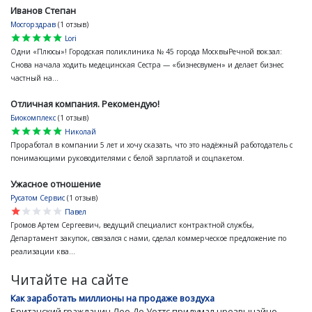
Иванов Степан
Мосгорздрав
(1 отзыв)
star
star
star
star
star
Lori
Одни «Плюсы»! Городская поликлиника № 45 города МосквыРечной вокзал:
Снова начала ходить медецинская Сестра — «бизнесвумен» и делает бизнес
частный на...
Отличная компания. Рекомендую!
Биокомплекс
(1 отзыв)
star
star
star
star
star
Николай
Проработал в компании 5 лет и хочу сказать, что это надёжный работодатель с
понимающими руководителями с белой зарплатой и соцпакетом.
Ужасное отношение
Русатом Сервис
(1 отзыв)
star
star
star
star
star
Павел
Громов Артем Сергеевич, ведущий специалист контрактной службы,
Департамент закупок, связался с нами, сделал коммерческое предложение по
реализации ква...
Читайте на сайте
Как заработать миллионы на продаже воздуха
Британский гражданин Лео Де Уоттс придумал чрезвычайно