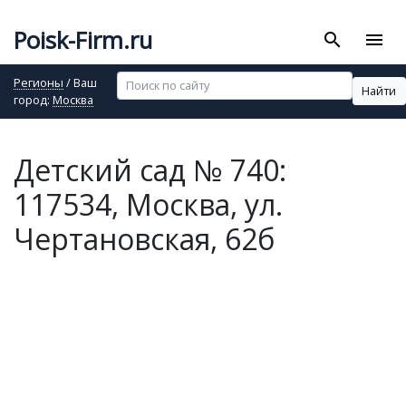
Poisk-Firm.ru
search
menu
Регионы
/ Ваш
Найти
город:
Москва
Детский сад № 740:
117534, Москва, ул.
Чертановская, 62б