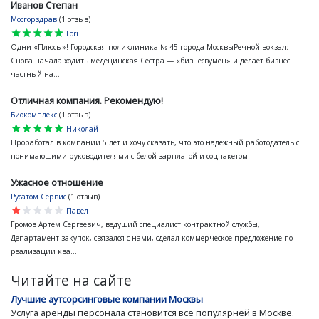
Иванов Степан
Мосгорздрав
(1 отзыв)
star
star
star
star
star
Lori
Одни «Плюсы»! Городская поликлиника № 45 города МосквыРечной вокзал:
Снова начала ходить медецинская Сестра — «бизнесвумен» и делает бизнес
частный на...
Отличная компания. Рекомендую!
Биокомплекс
(1 отзыв)
star
star
star
star
star
Николай
Проработал в компании 5 лет и хочу сказать, что это надёжный работодатель с
понимающими руководителями с белой зарплатой и соцпакетом.
Ужасное отношение
Русатом Сервис
(1 отзыв)
star
star
star
star
star
Павел
Громов Артем Сергеевич, ведущий специалист контрактной службы,
Департамент закупок, связался с нами, сделал коммерческое предложение по
реализации ква...
Читайте на сайте
Лучшие аутсорсинговые компании Москвы
Услуга аренды персонала становится все популярней в Москве.