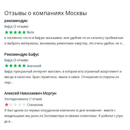
Отзывы о компаниях Москвы
рекомендую
Бафус
(3 отзыва)
star
star
star
star
star
Витя
я постоянно что-то в Бафусе заказываю, мне удобнее по их каталогу пробежаться
и выбрать материалы, занимаюсь ремонтами квартир, это очень удобно, не н...
Рекомендую Бафус
Бафус
(3 отзыва)
star
star
star
star
star
Анатолий
Бафус прекрасный интернет магазин, в котором есть огромный ассортимент и
всегда в наличии. Брал герметики, эмали и смеси. Отношение со стороны их
перс...
Алексей Николаевич Моргун
Эксподинамика
(1 отзыв)
star
star
star
star
star
Станислав
Я был одним из первых сотрудников компании со дня основания - вместе с
владельцами мы ушли из Экспомастера со своими клиентами. Я работал с утра
до в...