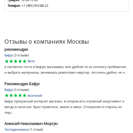
График:
10:00-19:00
Телефон:
+7 (495) 953-88-22
Отзывы о компаниях Москвы
рекомендую
Бафус
(3 отзыва)
star
star
star
star
star
Витя
я постоянно что-то в Бафусе заказываю, мне удобнее по их каталогу пробежаться
и выбрать материалы, занимаюсь ремонтами квартир, это очень удобно, не н...
Рекомендую Бафус
Бафус
(3 отзыва)
star
star
star
star
star
Анатолий
Бафус прекрасный интернет магазин, в котором есть огромный ассортимент и
всегда в наличии. Брал герметики, эмали и смеси. Отношение со стороны их
перс...
Алексей Николаевич Моргун
Эксподинамика
(1 отзыв)