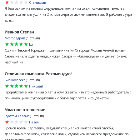
star
star
star
star
star
Станислав
Я был одним из первых сотрудников компании со дня основания - вместе с
владельцами мы ушли из Экспомастера со своими клиентами. Я работал с утра
до в...
Иванов Степан
Мосгорздрав
(1 отзыв)
star
star
star
star
star
Lori
Одни «Плюсы»! Городская поликлиника № 45 города МосквыРечной вокзал:
Снова начала ходить медецинская Сестра — «бизнесвумен» и делает бизнес
частный на...
Отличная компания. Рекомендую!
Биокомплекс
(1 отзыв)
star
star
star
star
star
Николай
Проработал в компании 5 лет и хочу сказать, что это надёжный работодатель с
понимающими руководителями с белой зарплатой и соцпакетом.
Ужасное отношение
Русатом Сервис
(1 отзыв)
star
star
star
star
star
Павел
Громов Артем Сергеевич, ведущий специалист контрактной службы,
Департамент закупок, связался с нами, сделал коммерческое предложение по