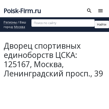
Poisk-Firm.ru
search
menu
Регионы
/ Ваш
Найти
город:
Москва
Дворец спортивных
единоборств ЦСКА:
125167, Москва,
Ленинградский просп., 39