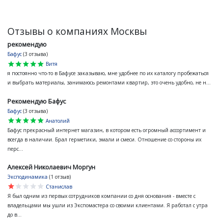
Отзывы о компаниях Москвы
рекомендую
Бафус
(3 отзыва)
star
star
star
star
star
Витя
я постоянно что-то в Бафусе заказываю, мне удобнее по их каталогу пробежаться
и выбрать материалы, занимаюсь ремонтами квартир, это очень удобно, не н...
Рекомендую Бафус
Бафус
(3 отзыва)
star
star
star
star
star
Анатолий
Бафус прекрасный интернет магазин, в котором есть огромный ассортимент и
всегда в наличии. Брал герметики, эмали и смеси. Отношение со стороны их
перс...
Алексей Николаевич Моргун
Эксподинамика
(1 отзыв)
star
star
star
star
star
Станислав
Я был одним из первых сотрудников компании со дня основания - вместе с
владельцами мы ушли из Экспомастера со своими клиентами. Я работал с утра
до в...