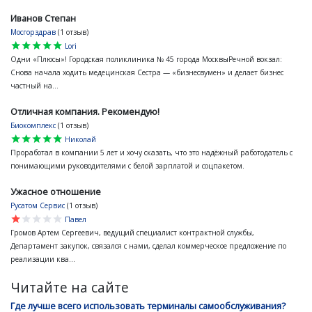
Иванов Степан
Мосгорздрав
(1 отзыв)
star
star
star
star
star
Lori
Одни «Плюсы»! Городская поликлиника № 45 города МосквыРечной вокзал:
Снова начала ходить медецинская Сестра — «бизнесвумен» и делает бизнес
частный на...
Отличная компания. Рекомендую!
Биокомплекс
(1 отзыв)
star
star
star
star
star
Николай
Проработал в компании 5 лет и хочу сказать, что это надёжный работодатель с
понимающими руководителями с белой зарплатой и соцпакетом.
Ужасное отношение
Русатом Сервис
(1 отзыв)
star
star
star
star
star
Павел
Громов Артем Сергеевич, ведущий специалист контрактной службы,
Департамент закупок, связался с нами, сделал коммерческое предложение по
реализации ква...
Читайте на сайте
Где лучше всего использовать терминалы самообслуживания?