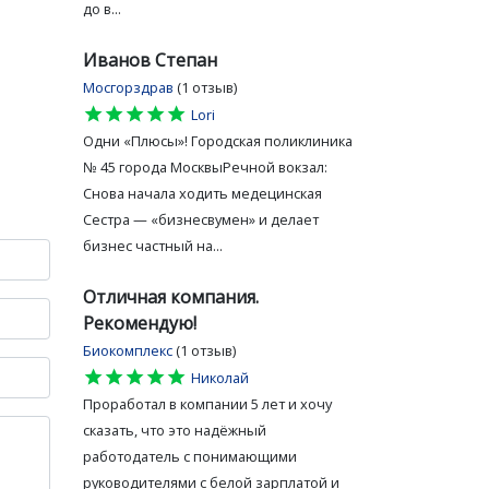
до в...
Иванов Степан
Мосгорздрав
(1 отзыв)
star
star
star
star
star
Lori
Одни «Плюсы»! Городская поликлиника
№ 45 города МосквыРечной вокзал:
Снова начала ходить медецинская
Сестра — «бизнесвумен» и делает
бизнес частный на...
Отличная компания.
Рекомендую!
Биокомплекс
(1 отзыв)
star
star
star
star
star
Николай
Проработал в компании 5 лет и хочу
сказать, что это надёжный
работодатель с понимающими
руководителями с белой зарплатой и