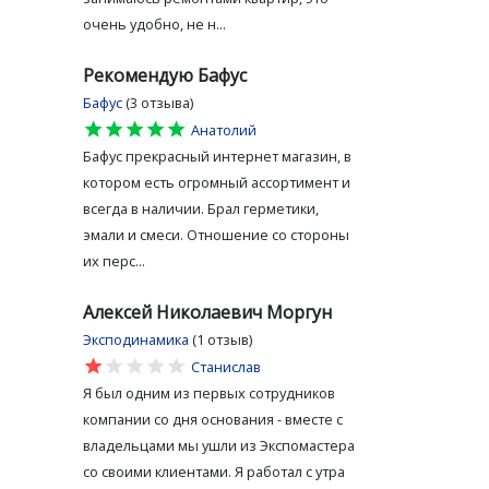
очень удобно, не н...
Рекомендую Бафус
Бафус
(3 отзыва)
star
star
star
star
star
Анатолий
Бафус прекрасный интернет магазин, в
котором есть огромный ассортимент и
всегда в наличии. Брал герметики,
эмали и смеси. Отношение со стороны
их перс...
Алексей Николаевич Моргун
Эксподинамика
(1 отзыв)
star
star
star
star
star
Станислав
Я был одним из первых сотрудников
компании со дня основания - вместе с
владельцами мы ушли из Экспомастера
со своими клиентами. Я работал с утра