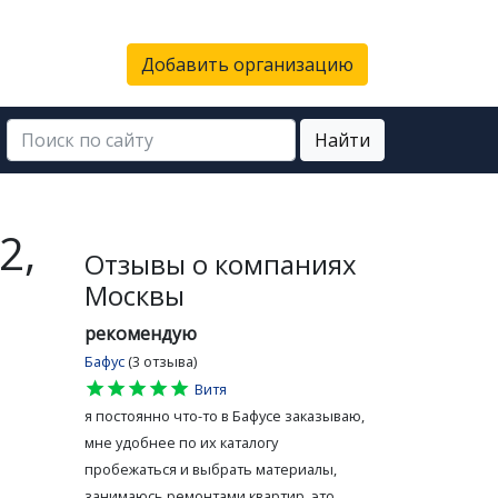
Добавить организацию
Найти
2,
Отзывы о компаниях
Москвы
рекомендую
Бафус
(3 отзыва)
star
star
star
star
star
Витя
я постоянно что-то в Бафусе заказываю,
мне удобнее по их каталогу
пробежаться и выбрать материалы,
занимаюсь ремонтами квартир, это