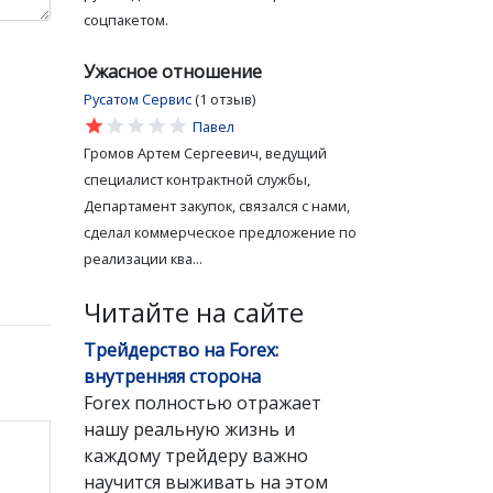
соцпакетом.
Ужасное отношение
Русатом Сервис
(1 отзыв)
star
star
star
star
star
Павел
Громов Артем Сергеевич, ведущий
специалист контрактной службы,
Департамент закупок, связался с нами,
сделал коммерческое предложение по
реализации ква...
Читайте на сайте
Трейдерство на Forex:
внутренняя сторона
Forex полностью отражает
нашу реальную жизнь и
каждому трейдеру важно
научится выживать на этом