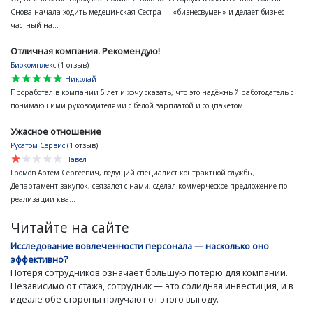
Снова начала ходить медецинская Сестра — «бизнесвумен» и делает бизнес
частный на...
Отличная компания. Рекомендую!
Биокомплекс
(1 отзыв)
star
star
star
star
star
Николай
Проработал в компании 5 лет и хочу сказать, что это надёжный работодатель с
понимающими руководителями с белой зарплатой и соцпакетом.
Ужасное отношение
Русатом Сервис
(1 отзыв)
star
star
star
star
star
Павел
Громов Артем Сергеевич, ведущий специалист контрактной службы,
Департамент закупок, связался с нами, сделал коммерческое предложение по
реализации ква...
Читайте на сайте
Исследование вовлеченности персонала — насколько оно
эффективно?
Потеря сотрудников означает большую потерю для компании.
Независимо от стажа, сотрудник — это солидная инвестиция, и в
идеале обе стороны получают от этого выгоду.