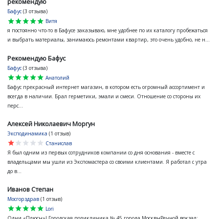
рекомендую
Бафус
(3 отзыва)
star
star
star
star
star
Витя
я постоянно что-то в Бафусе заказываю, мне удобнее по их каталогу пробежаться
и выбрать материалы, занимаюсь ремонтами квартир, это очень удобно, не н...
Рекомендую Бафус
Бафус
(3 отзыва)
star
star
star
star
star
Анатолий
Бафус прекрасный интернет магазин, в котором есть огромный ассортимент и
всегда в наличии. Брал герметики, эмали и смеси. Отношение со стороны их
перс...
Алексей Николаевич Моргун
Эксподинамика
(1 отзыв)
star
star
star
star
star
Станислав
Я был одним из первых сотрудников компании со дня основания - вместе с
владельцами мы ушли из Экспомастера со своими клиентами. Я работал с утра
до в...
Иванов Степан
Мосгорздрав
(1 отзыв)
star
star
star
star
star
Lori
Одни «Плюсы»! Городская поликлиника № 45 города МосквыРечной вокзал: