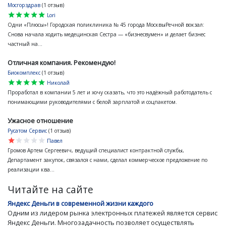
Мосгорздрав
(1 отзыв)
star
star
star
star
star
Lori
Одни «Плюсы»! Городская поликлиника № 45 города МосквыРечной вокзал:
Снова начала ходить медецинская Сестра — «бизнесвумен» и делает бизнес
частный на...
Отличная компания. Рекомендую!
Биокомплекс
(1 отзыв)
star
star
star
star
star
Николай
Проработал в компании 5 лет и хочу сказать, что это надёжный работодатель с
понимающими руководителями с белой зарплатой и соцпакетом.
Ужасное отношение
Русатом Сервис
(1 отзыв)
star
star
star
star
star
Павел
Громов Артем Сергеевич, ведущий специалист контрактной службы,
Департамент закупок, связался с нами, сделал коммерческое предложение по
реализации ква...
Читайте на сайте
Яндекс Деньги в современной жизни каждого
Одним из лидером рынка электронных платежей является сервис
Яндекс Деньги. Многозадачность позволяет осуществлять