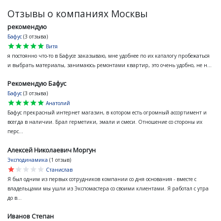
Отзывы о компаниях Москвы
рекомендую
Бафус
(3 отзыва)
star
star
star
star
star
Витя
я постоянно что-то в Бафусе заказываю, мне удобнее по их каталогу пробежаться
и выбрать материалы, занимаюсь ремонтами квартир, это очень удобно, не н...
Рекомендую Бафус
Бафус
(3 отзыва)
star
star
star
star
star
Анатолий
Бафус прекрасный интернет магазин, в котором есть огромный ассортимент и
всегда в наличии. Брал герметики, эмали и смеси. Отношение со стороны их
перс...
Алексей Николаевич Моргун
Эксподинамика
(1 отзыв)
star
star
star
star
star
Станислав
Я был одним из первых сотрудников компании со дня основания - вместе с
владельцами мы ушли из Экспомастера со своими клиентами. Я работал с утра
до в...
Иванов Степан