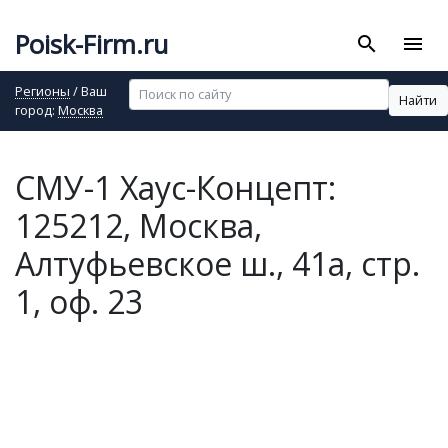
Poisk-Firm.ru
search
menu
Регионы
/ Ваш
Найти
город:
Москва
СМУ-1 Хаус-Концепт:
125212, Москва,
Алтуфьевское ш., 41а, стр.
1, оф. 23