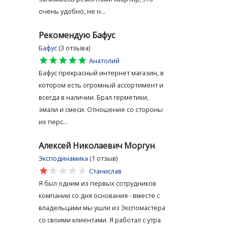
очень удобно, не н...
Рекомендую Бафус
Бафус
(3 отзыва)
star
star
star
star
star
Анатолий
Бафус прекрасный интернет магазин, в
котором есть огромный ассортимент и
всегда в наличии. Брал герметики,
эмали и смеси. Отношение со стороны
их перс...
Алексей Николаевич Моргун
Эксподинамика
(1 отзыв)
star
star
star
star
star
Станислав
Я был одним из первых сотрудников
компании со дня основания - вместе с
владельцами мы ушли из Экспомастера
со своими клиентами. Я работал с утра