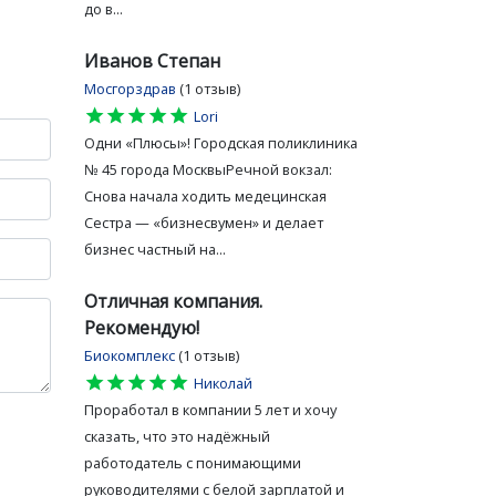
до в...
Иванов Степан
Мосгорздрав
(1 отзыв)
star
star
star
star
star
Lori
Одни «Плюсы»! Городская поликлиника
№ 45 города МосквыРечной вокзал:
Снова начала ходить медецинская
Сестра — «бизнесвумен» и делает
бизнес частный на...
Отличная компания.
Рекомендую!
Биокомплекс
(1 отзыв)
star
star
star
star
star
Николай
Проработал в компании 5 лет и хочу
сказать, что это надёжный
работодатель с понимающими
руководителями с белой зарплатой и