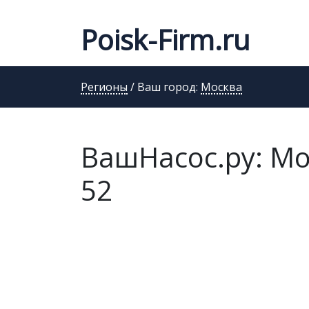
Poisk-Firm.ru
Регионы
/ Ваш город:
Москва
ВашНасос.ру: Мо
52