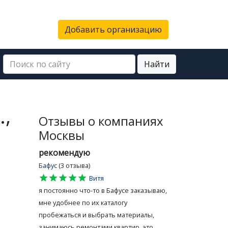
Добавить организацию
Найти
,
Отзывы о компаниях
Москвы
рекомендую
Бафус
(3 отзыва)
star
star
star
star
star
Витя
я постоянно что-то в Бафусе заказываю,
мне удобнее по их каталогу
пробежаться и выбрать материалы,
занимаюсь ремонтами квартир, это