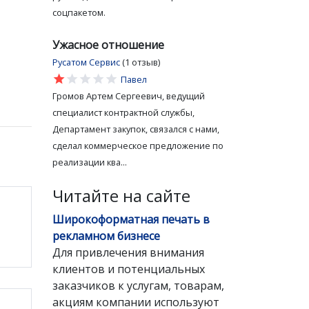
соцпакетом.
Ужасное отношение
Русатом Сервис
(1 отзыв)
star
star
star
star
star
Павел
Громов Артем Сергеевич, ведущий
специалист контрактной службы,
Департамент закупок, связался с нами,
сделал коммерческое предложение по
реализации ква...
Читайте на сайте
Широкоформатная печать в
рекламном бизнесе
Для привлечения внимания
клиентов и потенциальных
заказчиков к услугам, товарам,
акциям компании используют