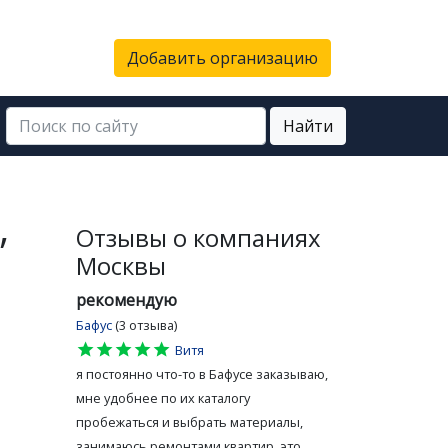
Добавить организацию
Найти
,
Отзывы о компаниях
Москвы
рекомендую
Бафус
(3 отзыва)
star
star
star
star
star
Витя
я постоянно что-то в Бафусе заказываю,
мне удобнее по их каталогу
пробежаться и выбрать материалы,
занимаюсь ремонтами квартир, это