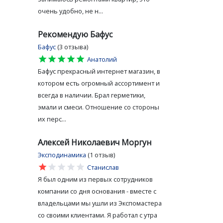
очень удобно, не н...
Рекомендую Бафус
Бафус
(3 отзыва)
star
star
star
star
star
Анатолий
Бафус прекрасный интернет магазин, в
котором есть огромный ассортимент и
всегда в наличии. Брал герметики,
эмали и смеси. Отношение со стороны
их перс...
Алексей Николаевич Моргун
Эксподинамика
(1 отзыв)
star
star
star
star
star
Станислав
Я был одним из первых сотрудников
компании со дня основания - вместе с
владельцами мы ушли из Экспомастера
со своими клиентами. Я работал с утра