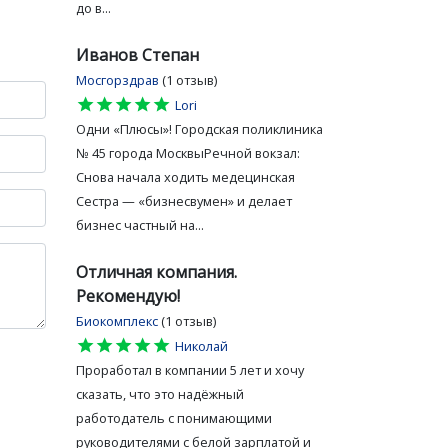
до в...
Иванов Степан
Мосгорздрав
(1 отзыв)
star
star
star
star
star
Lori
Одни «Плюсы»! Городская поликлиника
№ 45 города МосквыРечной вокзал:
Снова начала ходить медецинская
Сестра — «бизнесвумен» и делает
бизнес частный на...
Отличная компания.
Рекомендую!
Биокомплекс
(1 отзыв)
star
star
star
star
star
Николай
Проработал в компании 5 лет и хочу
сказать, что это надёжный
работодатель с понимающими
руководителями с белой зарплатой и