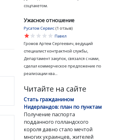
соцпакетом.
Ужасное отношение
Русатом Сервис
(1 отзыв)
star
star
star
star
star
Павел
Громов Артем Сергеевич, ведущий
специалист контрактной службы,
Департамент закупок, связался с нами,
сделал коммерческое предложение по
реализации ква...
Читайте на сайте
Стать гражданином
Нидерландов: план по пунктам
Получение паспорта
подданного голландского
короля давно стало мечтой
многих украинцев, жителей