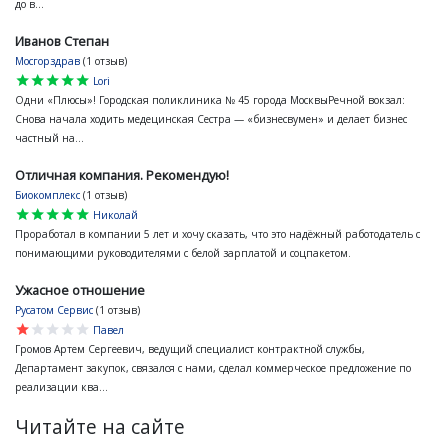
до в...
Иванов Степан
Мосгорздрав
(1 отзыв)
star
star
star
star
star
Lori
Одни «Плюсы»! Городская поликлиника № 45 города МосквыРечной вокзал:
Снова начала ходить медецинская Сестра — «бизнесвумен» и делает бизнес
частный на...
Отличная компания. Рекомендую!
Биокомплекс
(1 отзыв)
star
star
star
star
star
Николай
Проработал в компании 5 лет и хочу сказать, что это надёжный работодатель с
понимающими руководителями с белой зарплатой и соцпакетом.
Ужасное отношение
Русатом Сервис
(1 отзыв)
star
star
star
star
star
Павел
Громов Артем Сергеевич, ведущий специалист контрактной службы,
Департамент закупок, связался с нами, сделал коммерческое предложение по
реализации ква...
Читайте на сайте