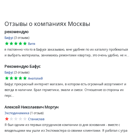
Отзывы о компаниях Москвы
рекомендую
Бафус
(3 отзыва)
star
star
star
star
star
Витя
я постоянно что-то в Бафусе заказываю, мне удобнее по их каталогу пробежаться
и выбрать материалы, занимаюсь ремонтами квартир, это очень удобно, не н...
Рекомендую Бафус
Бафус
(3 отзыва)
star
star
star
star
star
Анатолий
Бафус прекрасный интернет магазин, в котором есть огромный ассортимент и
всегда в наличии. Брал герметики, эмали и смеси. Отношение со стороны их
перс...
Алексей Николаевич Моргун
Эксподинамика
(1 отзыв)
star
star
star
star
star
Станислав
Я был одним из первых сотрудников компании со дня основания - вместе с
владельцами мы ушли из Экспомастера со своими клиентами. Я работал с утра