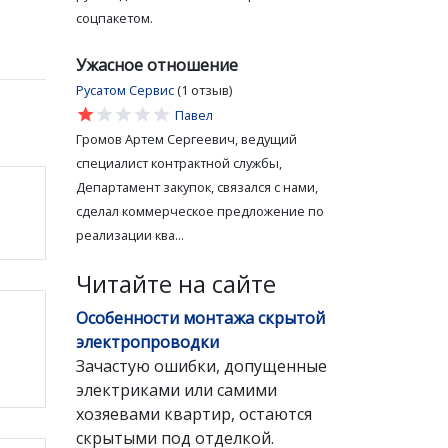
соцпакетом.
Ужасное отношение
Русатом Сервис
(1 отзыв)
star
star
star
star
star
Павел
Громов Артем Сергеевич, ведущий
специалист контрактной службы,
Департамент закупок, связался с нами,
сделал коммерческое предложение по
реализации ква...
Читайте на сайте
Особенности монтажа скрытой
электропроводки
Зачастую ошибки, допущенные
электриками или самими
хозяевами квартир, остаются
скрытыми под отделкой.