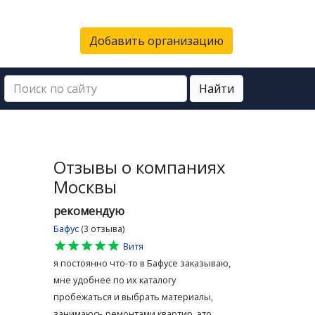
Добавить организацию
Найти
Отзывы о компаниях
Москвы
рекомендую
Бафус
(3 отзыва)
star
star
star
star
star
Витя
я постоянно что-то в Бафусе заказываю,
мне удобнее по их каталогу
пробежаться и выбрать материалы,
занимаюсь ремонтами квартир, это