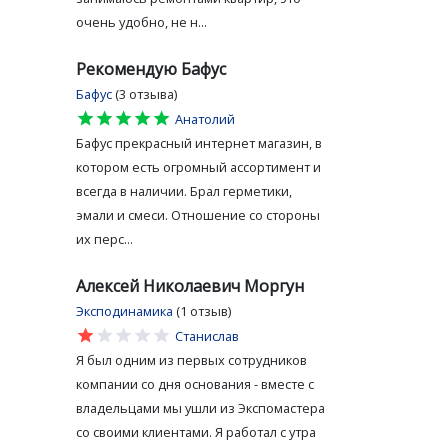
очень удобно, не н...
Рекомендую Бафус
Бафус
(3 отзыва)
star
star
star
star
star
Анатолий
Бафус прекрасный интернет магазин, в
котором есть огромный ассортимент и
всегда в наличии. Брал герметики,
эмали и смеси. Отношение со стороны
их перс...
Алексей Николаевич Моргун
Эксподинамика
(1 отзыв)
star
star
star
star
star
Станислав
Я был одним из первых сотрудников
компании со дня основания - вместе с
владельцами мы ушли из Экспомастера
со своими клиентами. Я работал с утра