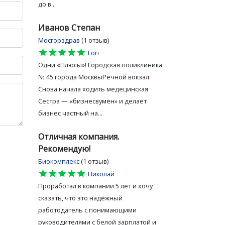
до в...
Иванов Степан
Мосгорздрав
(1 отзыв)
star
star
star
star
star
Lori
Одни «Плюсы»! Городская поликлиника
№ 45 города МосквыРечной вокзал:
Снова начала ходить медецинская
Сестра — «бизнесвумен» и делает
бизнес частный на...
Отличная компания.
Рекомендую!
Биокомплекс
(1 отзыв)
star
star
star
star
star
Николай
Проработал в компании 5 лет и хочу
сказать, что это надёжный
работодатель с понимающими
руководителями с белой зарплатой и