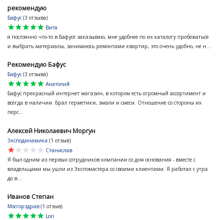
рекомендую
Бафус
(3 отзыва)
star
star
star
star
star
Витя
я постоянно что-то в Бафусе заказываю, мне удобнее по их каталогу пробежаться
и выбрать материалы, занимаюсь ремонтами квартир, это очень удобно, не н...
Рекомендую Бафус
Бафус
(3 отзыва)
star
star
star
star
star
Анатолий
Бафус прекрасный интернет магазин, в котором есть огромный ассортимент и
всегда в наличии. Брал герметики, эмали и смеси. Отношение со стороны их
перс...
Алексей Николаевич Моргун
Эксподинамика
(1 отзыв)
star
star
star
star
star
Станислав
Я был одним из первых сотрудников компании со дня основания - вместе с
владельцами мы ушли из Экспомастера со своими клиентами. Я работал с утра
до в...
Иванов Степан
Мосгорздрав
(1 отзыв)
star
star
star
star
star
Lori