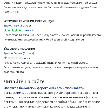
Одни «Плюсы»! Городская поликлиника № 45 города МосквыРечной вокзал:
Снова начала ходить медецинская Сестра — «бизнесвумен» и делает бизнес
частный на...
Отличная компания. Рекомендую!
Биокомплекс
(1 отзыв)
star
star
star
star
star
Николай
Проработал в компании 5 лет и хочу сказать, что это надёжный работодатель с
понимающими руководителями с белой зарплатой и соцпакетом.
Ужасное отношение
Русатом Сервис
(1 отзыв)
star
star
star
star
star
Павел
Громов Артем Сергеевич, ведущий специалист контрактной службы,
Департамент закупок, связался с нами, сделал коммерческое предложение по
реализации ква...
Читайте на сайте
Что такое банковский форекс и как его использовать?
Банковским Форексом называют услуги торговли на валютном
рынке, предлагаемые обычными и так называемыми форекс-
банками. Последние представляют собой обычные банковские
структуры, но главная функция которых – поддержание и