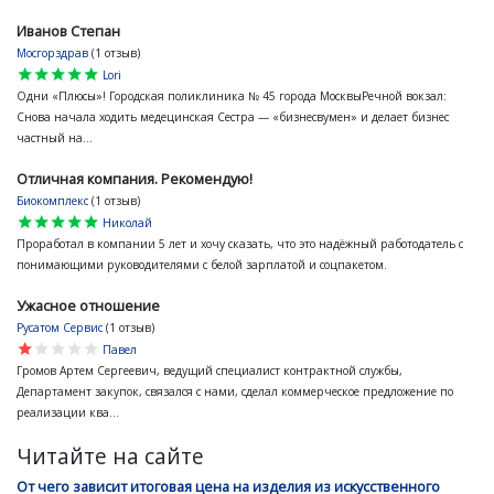
Иванов Степан
Мосгорздрав
(1 отзыв)
star
star
star
star
star
Lori
Одни «Плюсы»! Городская поликлиника № 45 города МосквыРечной вокзал:
Снова начала ходить медецинская Сестра — «бизнесвумен» и делает бизнес
частный на...
Отличная компания. Рекомендую!
Биокомплекс
(1 отзыв)
star
star
star
star
star
Николай
Проработал в компании 5 лет и хочу сказать, что это надёжный работодатель с
понимающими руководителями с белой зарплатой и соцпакетом.
Ужасное отношение
Русатом Сервис
(1 отзыв)
star
star
star
star
star
Павел
Громов Артем Сергеевич, ведущий специалист контрактной службы,
Департамент закупок, связался с нами, сделал коммерческое предложение по
реализации ква...
Читайте на сайте
От чего зависит итоговая цена на изделия из искусственного