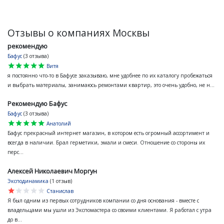
Отзывы о компаниях Москвы
рекомендую
Бафус
(3 отзыва)
star
star
star
star
star
Витя
я постоянно что-то в Бафусе заказываю, мне удобнее по их каталогу пробежаться
и выбрать материалы, занимаюсь ремонтами квартир, это очень удобно, не н...
Рекомендую Бафус
Бафус
(3 отзыва)
star
star
star
star
star
Анатолий
Бафус прекрасный интернет магазин, в котором есть огромный ассортимент и
всегда в наличии. Брал герметики, эмали и смеси. Отношение со стороны их
перс...
Алексей Николаевич Моргун
Эксподинамика
(1 отзыв)
star
star
star
star
star
Станислав
Я был одним из первых сотрудников компании со дня основания - вместе с
владельцами мы ушли из Экспомастера со своими клиентами. Я работал с утра
до в...