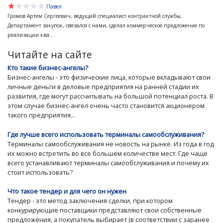
star
star
star
star
star
Павел
Громов Артем Сергеевич, ведущий специалист контрактной службы,
Департамент закупок, связался с нами, сделал коммерческое предложение по
реализации ква...
Читайте на сайте
Кто такие бизнес-ангелы?
Бизнес-ангелы - это физические лица, которые вкладывают свои
личные деньги в деловые предприятия на ранней стадии их
развития, где могут рассчитывать на большой потенциал роста. В
этом случае бизнес-ангел очень часто становится акционером
такого предприятия...
Где лучше всего использовать терминалы самообслуживания?
Терминалы самообслуживания не новость на рынке. Из года в год
их можно встретить во все большем количестве мест. Где чаще
всего устанавливают терминалы самообслуживания и почему их
стоит использовать?
Что такое тендер и для чего он нужен
Тендер - это метод заключения сделки, при котором
конкурирующие поставщики представляют свои собственные
предложения, а покупатель выбирает (в соответствии с заранее