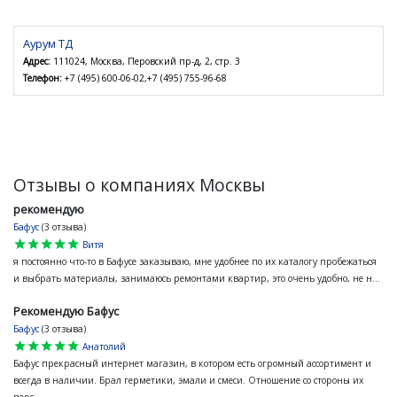
Аурум ТД
Адрес:
111024, Москва, Перовский пр-д, 2, стр. 3
Телефон:
+7 (495) 600-06-02,+7 (495) 755-96-68
Отзывы о компаниях Москвы
рекомендую
Бафус
(3 отзыва)
star
star
star
star
star
Витя
я постоянно что-то в Бафусе заказываю, мне удобнее по их каталогу пробежаться
и выбрать материалы, занимаюсь ремонтами квартир, это очень удобно, не н...
Рекомендую Бафус
Бафус
(3 отзыва)
star
star
star
star
star
Анатолий
Бафус прекрасный интернет магазин, в котором есть огромный ассортимент и
всегда в наличии. Брал герметики, эмали и смеси. Отношение со стороны их