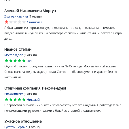
перс...
Алексей Николаевич Моргун
Эксподинамика
(1 отзыв)
star
star
star
star
star
Станислав
Я был одним из первых сотрудников компании со дня основания - вместе с
владельцами мы ушли из Экспомастера со своими клиентами. Я работал с утра
до в...
Иванов Степан
Мосгорздрав
(1 отзыв)
star
star
star
star
star
Lori
Одни «Плюсы»! Городская поликлиника № 45 города МосквыРечной вокзал:
Снова начала ходить медецинская Сестра — «бизнесвумен» и делает бизнес
частный на...
Отличная компания. Рекомендую!
Биокомплекс
(1 отзыв)
star
star
star
star
star
Николай
Проработал в компании 5 лет и хочу сказать, что это надёжный работодатель с
понимающими руководителями с белой зарплатой и соцпакетом.
Ужасное отношение
Русатом Сервис
(1 отзыв)