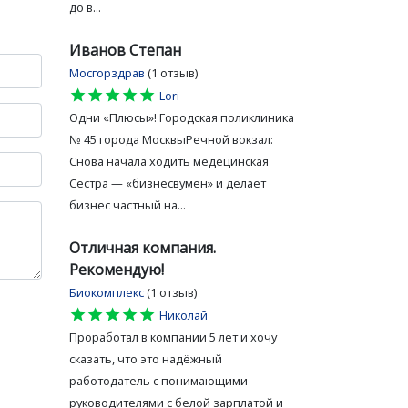
до в...
Иванов Степан
Мосгорздрав
(1 отзыв)
star
star
star
star
star
Lori
Одни «Плюсы»! Городская поликлиника
№ 45 города МосквыРечной вокзал:
Снова начала ходить медецинская
Сестра — «бизнесвумен» и делает
бизнес частный на...
Отличная компания.
Рекомендую!
Биокомплекс
(1 отзыв)
star
star
star
star
star
Николай
Проработал в компании 5 лет и хочу
сказать, что это надёжный
работодатель с понимающими
руководителями с белой зарплатой и