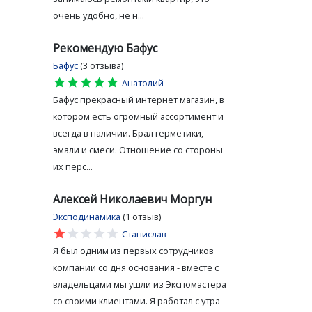
очень удобно, не н...
Рекомендую Бафус
Бафус
(3 отзыва)
star
star
star
star
star
Анатолий
Бафус прекрасный интернет магазин, в
котором есть огромный ассортимент и
всегда в наличии. Брал герметики,
эмали и смеси. Отношение со стороны
их перс...
Алексей Николаевич Моргун
Эксподинамика
(1 отзыв)
star
star
star
star
star
Станислав
Я был одним из первых сотрудников
компании со дня основания - вместе с
владельцами мы ушли из Экспомастера
со своими клиентами. Я работал с утра