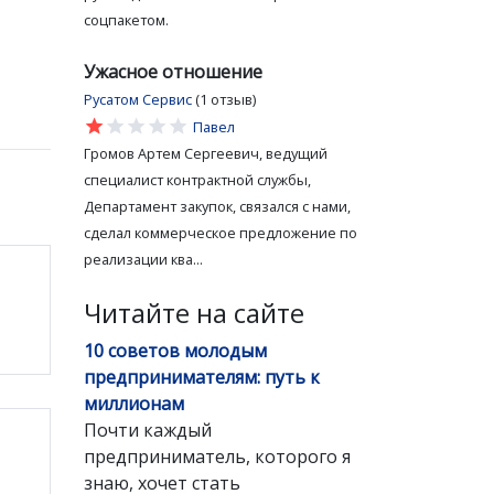
соцпакетом.
Ужасное отношение
Русатом Сервис
(1 отзыв)
star
star
star
star
star
Павел
Громов Артем Сергеевич, ведущий
специалист контрактной службы,
Департамент закупок, связался с нами,
сделал коммерческое предложение по
реализации ква...
Читайте на сайте
10 советов молодым
предпринимателям: путь к
миллионам
Почти каждый
предприниматель, которого я
знаю, хочет стать