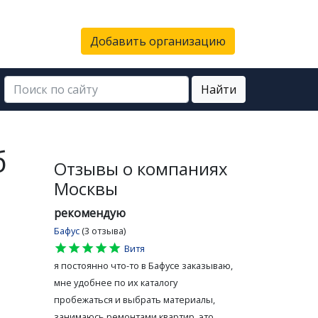
Добавить организацию
Найти
б
Отзывы о компаниях
Москвы
рекомендую
Бафус
(3 отзыва)
star
star
star
star
star
Витя
я постоянно что-то в Бафусе заказываю,
мне удобнее по их каталогу
пробежаться и выбрать материалы,
занимаюсь ремонтами квартир, это