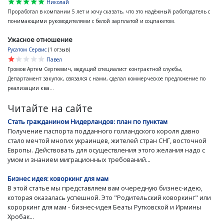
star
star
star
star
star
Николай
Проработал в компании 5 лет и хочу сказать, что это надёжный работодатель с
понимающими руководителями с белой зарплатой и соцпакетом.
Ужасное отношение
Русатом Сервис
(1 отзыв)
star
star
star
star
star
Павел
Громов Артем Сергеевич, ведущий специалист контрактной службы,
Департамент закупок, связался с нами, сделал коммерческое предложение по
реализации ква...
Читайте на сайте
Стать гражданином Нидерландов: план по пунктам
Получение паспорта подданного голландского короля давно
стало мечтой многих украинцев, жителей стран СНГ, восточной
Европы. Действовать для осуществления этого желания надо с
умом и знанием миграционных требований...
Бизнес идея: коворкинг для мам
В этой статье мы представляем вам очередную бизнес-идею,
которая оказалась успешной. Это "Родительский коворкинг" или
короркинг для мам - бизнес-идея Беаты Рутковской и Ирмины
Хробак...