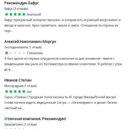
Рекомендую Бафус
Бафус
(3 отзыва)
star
star
star
star
star
Анатолий
Бафус прекрасный интернет магазин, в котором есть огромный ассортимент и
всегда в наличии. Брал герметики, эмали и смеси. Отношение со стороны их
перс...
Алексей Николаевич Моргун
Эксподинамика
(1 отзыв)
star
star
star
star
star
Станислав
Я был одним из первых сотрудников компании со дня основания - вместе с
владельцами мы ушли из Экспомастера со своими клиентами. Я работал с утра
до в...
Иванов Степан
Мосгорздрав
(1 отзыв)
star
star
star
star
star
Lori
Одни «Плюсы»! Городская поликлиника № 45 города МосквыРечной вокзал:
Снова начала ходить медецинская Сестра — «бизнесвумен» и делает бизнес
частный на...
Отличная компания. Рекомендую!
Биокомплекс
(1 отзыв)