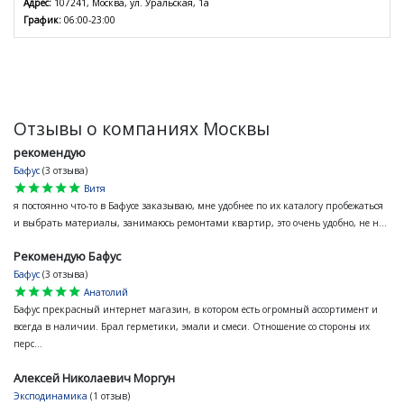
Адрес:
107241, Москва, ул. Уральская, 1а
График:
06:00-23:00
Отзывы о компаниях Москвы
рекомендую
Бафус
(3 отзыва)
star
star
star
star
star
Витя
я постоянно что-то в Бафусе заказываю, мне удобнее по их каталогу пробежаться
и выбрать материалы, занимаюсь ремонтами квартир, это очень удобно, не н...
Рекомендую Бафус
Бафус
(3 отзыва)
star
star
star
star
star
Анатолий
Бафус прекрасный интернет магазин, в котором есть огромный ассортимент и
всегда в наличии. Брал герметики, эмали и смеси. Отношение со стороны их
перс...
Алексей Николаевич Моргун
Эксподинамика
(1 отзыв)