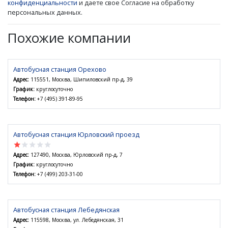
конфиденциальности
и даете свое Согласие на обработку
персональных данных.
Похожие компании
Автобусная станция Орехово
Адрес:
115551, Москва, Шипиловский пр-д, 39
График:
круглосуточно
Телефон:
+7 (495) 391-89-95
Автобусная станция Юрловский проезд
star
star
star
star
star
Адрес:
127490, Москва, Юрловский пр-д, 7
График:
круглосуточно
Телефон:
+7 (499) 203-31-00
Автобусная станция Лебедянская
Адрес:
115598, Москва, ул. Лебедянская, 31