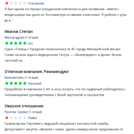
star
star
star
star
star
Станислав
Я был одним из первых сотрудников компании со дня основания - вместе с
владельцами мы ушли из Экспомастера со своими клиентами. Я работал с утра
до в...
Иванов Степан
Мосгорздрав
(1 отзыв)
star
star
star
star
star
Lori
Одни «Плюсы»! Городская поликлиника № 45 города МосквыРечной вокзал:
Снова начала ходить медецинская Сестра — «бизнесвумен» и делает бизнес
частный на...
Отличная компания. Рекомендую!
Биокомплекс
(1 отзыв)
star
star
star
star
star
Николай
Проработал в компании 5 лет и хочу сказать, что это надёжный работодатель с
понимающими руководителями с белой зарплатой и соцпакетом.
Ужасное отношение
Русатом Сервис
(1 отзыв)
star
star
star
star
star
Павел
Громов Артем Сергеевич, ведущий специалист контрактной службы,
Департамент закупок, связался с нами, сделал коммерческое предложение по