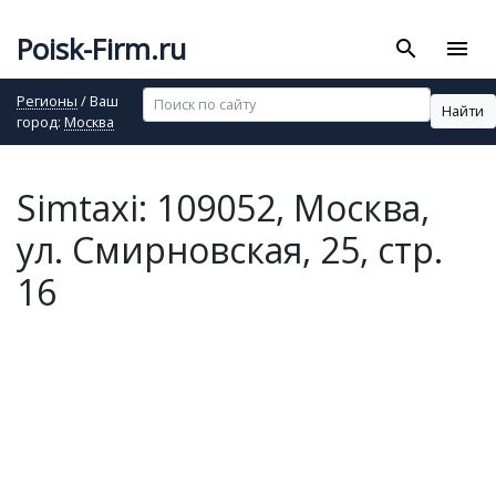
Poisk-Firm.ru
search
menu
Регионы
/ Ваш
Найти
город:
Москва
Simtaxi: 109052, Москва,
ул. Смирновская, 25, стр.
16