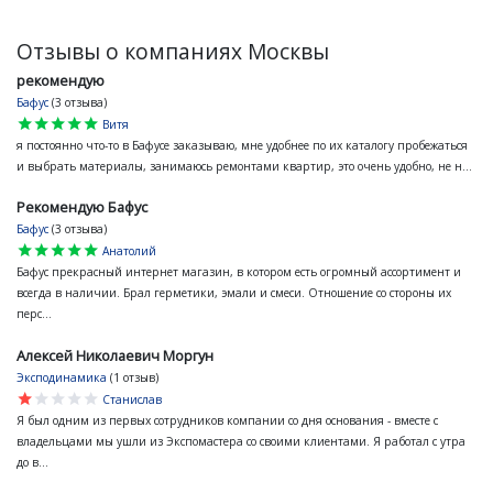
Отзывы о компаниях Москвы
рекомендую
Бафус
(3 отзыва)
star
star
star
star
star
Витя
я постоянно что-то в Бафусе заказываю, мне удобнее по их каталогу пробежаться
и выбрать материалы, занимаюсь ремонтами квартир, это очень удобно, не н...
Рекомендую Бафус
Бафус
(3 отзыва)
star
star
star
star
star
Анатолий
Бафус прекрасный интернет магазин, в котором есть огромный ассортимент и
всегда в наличии. Брал герметики, эмали и смеси. Отношение со стороны их
перс...
Алексей Николаевич Моргун
Эксподинамика
(1 отзыв)
star
star
star
star
star
Станислав
Я был одним из первых сотрудников компании со дня основания - вместе с
владельцами мы ушли из Экспомастера со своими клиентами. Я работал с утра
до в...