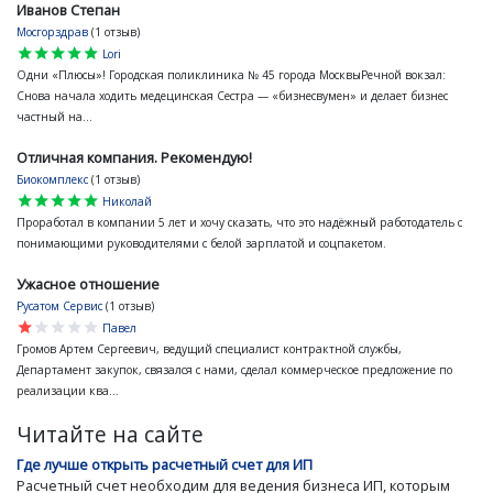
Иванов Степан
Мосгорздрав
(1 отзыв)
star
star
star
star
star
Lori
Одни «Плюсы»! Городская поликлиника № 45 города МосквыРечной вокзал:
Снова начала ходить медецинская Сестра — «бизнесвумен» и делает бизнес
частный на...
Отличная компания. Рекомендую!
Биокомплекс
(1 отзыв)
star
star
star
star
star
Николай
Проработал в компании 5 лет и хочу сказать, что это надёжный работодатель с
понимающими руководителями с белой зарплатой и соцпакетом.
Ужасное отношение
Русатом Сервис
(1 отзыв)
star
star
star
star
star
Павел
Громов Артем Сергеевич, ведущий специалист контрактной службы,
Департамент закупок, связался с нами, сделал коммерческое предложение по
реализации ква...
Читайте на сайте
Где лучше открыть расчетный счет для ИП
Расчетный счет необходим для ведения бизнеса ИП, которым