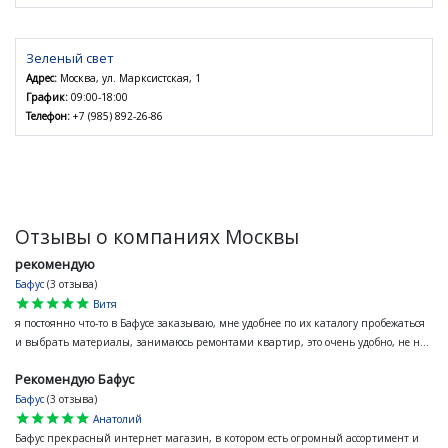
Зеленый свет
Адрес:
Москва, ул. Марксистская, 1
График:
09:00-18:00
Телефон:
+7 (985) 892-26-86
Отзывы о компаниях Москвы
рекомендую
Бафус
(3 отзыва)
star
star
star
star
star
Витя
я постоянно что-то в Бафусе заказываю, мне удобнее по их каталогу пробежаться
и выбрать материалы, занимаюсь ремонтами квартир, это очень удобно, не н...
Рекомендую Бафус
Бафус
(3 отзыва)
star
star
star
star
star
Анатолий
Бафус прекрасный интернет магазин, в котором есть огромный ассортимент и