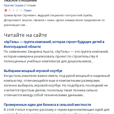
Ужасное отношение
Русатом Сервис
(1 отзыв)
star
star
star
star
star
Павел
Громов Артем Сергеевич, ведущий специалист контрактной службы,
Департамент закупок, связался с нами, сделал коммерческое предложение по
реализации ква...
Читайте на сайте
«АрТель» — группа компаний, которая строит будущее детей в
Волгоградской области
По заявлению Закаряна Ашота, «АрТель» — это группа компаний,
которая намерена реализовать проект по строительству 4
полноценных учебных комплексов для дошкольников...
Выбираем мощный игровой ноутбук
Когда пользователю важно иметь под рукой мощный и надежный
компьютер, отличающийся еще и компактными размерами,
логично выбирать игровой ноутбук. Но подобрать последний не
считается простым делом, поскольку такая техника сильно
отличается между собой техническими данными...
Проверенные идеи для бизнеса в сельской местности
В этой статье я кратко расскажу о серии вдохновляющих идей для