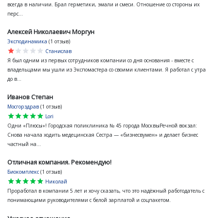
всегда в наличии. Брал герметики, эмали и смеси. Отношение со стороны их
перс...
Алексей Николаевич Моргун
Эксподинамика
(1 отзыв)
star
star
star
star
star
Станислав
Я был одним из первых сотрудников компании со дня основания - вместе с
владельцами мы ушли из Экспомастера со своими клиентами. Я работал с утра
до в...
Иванов Степан
Мосгорздрав
(1 отзыв)
star
star
star
star
star
Lori
Одни «Плюсы»! Городская поликлиника № 45 города МосквыРечной вокзал:
Снова начала ходить медецинская Сестра — «бизнесвумен» и делает бизнес
частный на...
Отличная компания. Рекомендую!
Биокомплекс
(1 отзыв)
star
star
star
star
star
Николай
Проработал в компании 5 лет и хочу сказать, что это надёжный работодатель с
понимающими руководителями с белой зарплатой и соцпакетом.