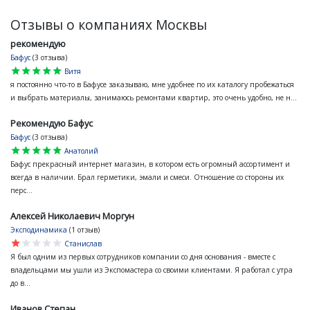
Отзывы о компаниях Москвы
рекомендую
Бафус
(3 отзыва)
star
star
star
star
star
Витя
я постоянно что-то в Бафусе заказываю, мне удобнее по их каталогу пробежаться
и выбрать материалы, занимаюсь ремонтами квартир, это очень удобно, не н...
Рекомендую Бафус
Бафус
(3 отзыва)
star
star
star
star
star
Анатолий
Бафус прекрасный интернет магазин, в котором есть огромный ассортимент и
всегда в наличии. Брал герметики, эмали и смеси. Отношение со стороны их
перс...
Алексей Николаевич Моргун
Эксподинамика
(1 отзыв)
star
star
star
star
star
Станислав
Я был одним из первых сотрудников компании со дня основания - вместе с
владельцами мы ушли из Экспомастера со своими клиентами. Я работал с утра
до в...
Иванов Степан