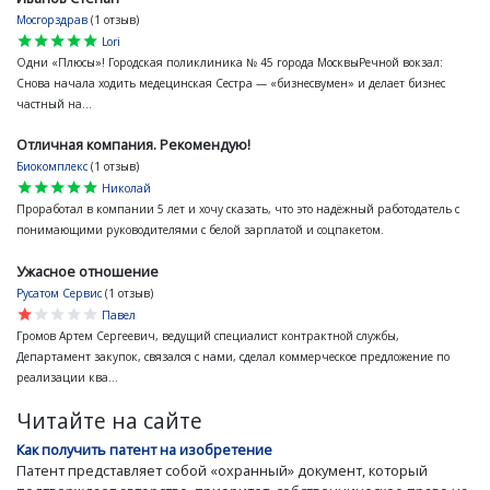
Мосгорздрав
(1 отзыв)
star
star
star
star
star
Lori
Одни «Плюсы»! Городская поликлиника № 45 города МосквыРечной вокзал:
Снова начала ходить медецинская Сестра — «бизнесвумен» и делает бизнес
частный на...
Отличная компания. Рекомендую!
Биокомплекс
(1 отзыв)
star
star
star
star
star
Николай
Проработал в компании 5 лет и хочу сказать, что это надёжный работодатель с
понимающими руководителями с белой зарплатой и соцпакетом.
Ужасное отношение
Русатом Сервис
(1 отзыв)
star
star
star
star
star
Павел
Громов Артем Сергеевич, ведущий специалист контрактной службы,
Департамент закупок, связался с нами, сделал коммерческое предложение по
реализации ква...
Читайте на сайте
Как получить патент на изобретение
Патент представляет собой «охранный» документ, который