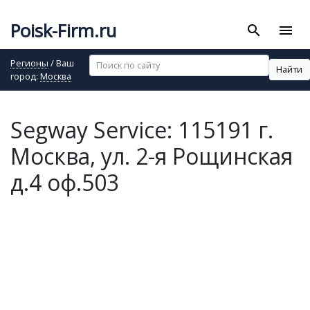
Poisk-Firm.ru
search
menu
Регионы
/ Ваш
Найти
город:
Москва
Segway Service: 115191 г.
Москва, ул. 2-я Рощинская
д.4 оф.503