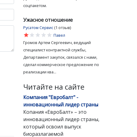
соцпакетом.
Ужасное отношение
Русатом Сервис
(1 отзыв)
star
star
star
star
star
Павел
Громов Артем Сергеевич, ведущий
специалист контрактной службы,
Департамент закупок, связался с нами,
сделал коммерческое предложение по
реализации ква...
Читайте на сайте
Компания "Евробалт" -
инновационный лидер страны
Копания «ЕвроБалт» – это
инновационный лидер страны,
который освоил выпуск
биоразлагаемой