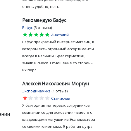
очень удобно, не н...
Рекомендую Бафус
Бафус
(3 отзыва)
star
star
star
star
star
Анатолий
Бафус прекрасный интернет магазин, в
котором есть огромный ассортимент и
всегда в наличии. Брал герметики,
эмали и смеси. Отношение со стороны
их перс...
Алексей Николаевич Моргун
Эксподинамика
(1 отзыв)
star
star
star
star
star
Станислав
Я был одним из первых сотрудников
компании со дня основания - вместе с
ании
владельцами мы ушли из Экспомастера
со своими клиентами. Я работал с утра