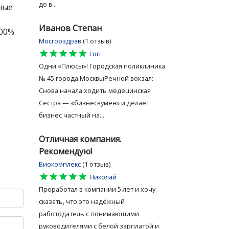
до в...
ные
Иванов Степан
100%
Мосгорздрав
(1 отзыв)
star
star
star
star
star
Lori
Одни «Плюсы»! Городская поликлиника
№ 45 города МосквыРечной вокзал:
Снова начала ходить медецинская
Сестра — «бизнесвумен» и делает
бизнес частный на...
Отличная компания.
Рекомендую!
Биокомплекс
(1 отзыв)
star
star
star
star
star
Николай
Проработал в компании 5 лет и хочу
сказать, что это надёжный
работодатель с понимающими
руководителями с белой зарплатой и