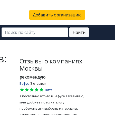
Добавить организацию
Найти
в:
Отзывы о компаниях
Москвы
рекомендую
Бафус
(3 отзыва)
star
star
star
star
star
Витя
я постоянно что-то в Бафусе заказываю,
мне удобнее по их каталогу
пробежаться и выбрать материалы,
занимаюсь ремонтами квартир, это