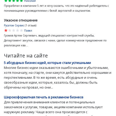
star
star
star
star
star
Николай
Проработал в компании 5 лет и хочу сказать, что это надёжный работодатель с
понимающими руководителями с белой зарплатой и соцпакетом.
Ужасное отношение
Русатом Сервис
(1 отзыв)
star
star
star
star
star
Павел
Громов Артем Сергеевич, ведущий специалист контрактной службы,
Департамент закупок, связался с нами, сделал коммерческое предложение по
реализации ква...
Читайте на сайте
5 абсурдных бизнес-идей, которые стали успешными
Многие бизнес-идеи оказываются ошибочными и убыточными,
хотя поначалу, на старте, они кажутся действительно хорошими и
перспективными. В то же время, есть абсурдные и очень
своеобразные идеи, которые, казалось бы, должны быть
обречены на провал, но они...
Широкоформатная печать в рекламном бизнесе
Для привлечения внимания клиентов и потенциальных
заказчиков к услугам, товарам, акциям компании используют
наружную рекламу. Чаще всего она производится с