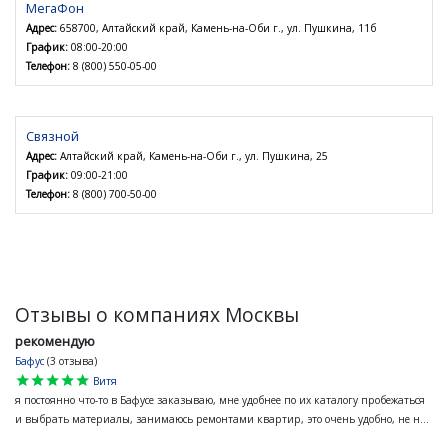
МегаФон
Адрес:
658700, Алтайский край, Камень-на-Оби г., ул. Пушкина, 11б
График:
08:00-20:00
Телефон:
8 (800) 550-05-00
Связной
Адрес:
Алтайский край, Камень-на-Оби г., ул. Пушкина, 25
График:
09:00-21:00
Телефон:
8 (800) 700-50-00
Отзывы о компаниях Москвы
рекомендую
Бафус
(3 отзыва)
star
star
star
star
star
Витя
я постоянно что-то в Бафусе заказываю, мне удобнее по их каталогу пробежаться
и выбрать материалы, занимаюсь ремонтами квартир, это очень удобно, не н...