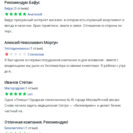
Рекомендую Бафус
Бафус
(3 отзыва)
star
star
star
star
star
Анатолий
Бафус прекрасный интернет магазин, в котором есть огромный ассортимент и
всегда в наличии. Брал герметики, эмали и смеси. Отношение со стороны их
перс...
Алексей Николаевич Моргун
Эксподинамика
(1 отзыв)
star
star
star
star
star
Станислав
Я был одним из первых сотрудников компании со дня основания - вместе с
владельцами мы ушли из Экспомастера со своими клиентами. Я работал с утра
до в...
Иванов Степан
Мосгорздрав
(1 отзыв)
star
star
star
star
star
Lori
Одни «Плюсы»! Городская поликлиника № 45 города МосквыРечной вокзал:
Снова начала ходить медецинская Сестра — «бизнесвумен» и делает бизнес
частный на...
Отличная компания. Рекомендую!
Биокомплекс
(1 отзыв)