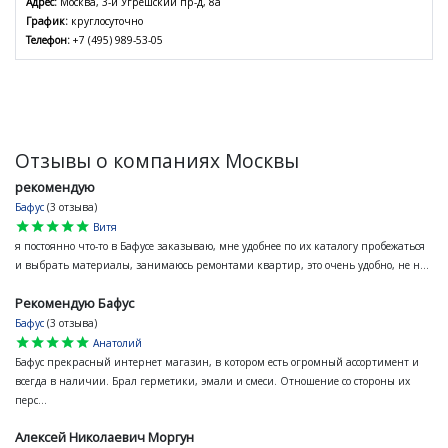
Адрес:
Москва, 3-й Угрешский пр-д, 8а
График:
круглосуточно
Телефон:
+7 (495) 989-53-05
Отзывы о компаниях Москвы
рекомендую
Бафус
(3 отзыва)
star
star
star
star
star
Витя
я постоянно что-то в Бафусе заказываю, мне удобнее по их каталогу пробежаться
и выбрать материалы, занимаюсь ремонтами квартир, это очень удобно, не н...
Рекомендую Бафус
Бафус
(3 отзыва)
star
star
star
star
star
Анатолий
Бафус прекрасный интернет магазин, в котором есть огромный ассортимент и
всегда в наличии. Брал герметики, эмали и смеси. Отношение со стороны их
перс...
Алексей Николаевич Моргун