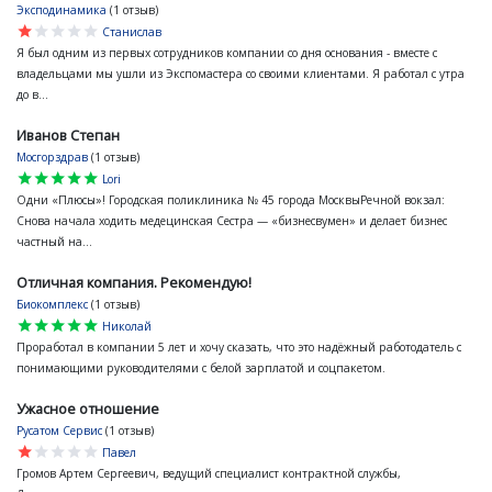
Эксподинамика
(1 отзыв)
star
star
star
star
star
Станислав
Я был одним из первых сотрудников компании со дня основания - вместе с
владельцами мы ушли из Экспомастера со своими клиентами. Я работал с утра
до в...
Иванов Степан
Мосгорздрав
(1 отзыв)
star
star
star
star
star
Lori
Одни «Плюсы»! Городская поликлиника № 45 города МосквыРечной вокзал:
Снова начала ходить медецинская Сестра — «бизнесвумен» и делает бизнес
частный на...
Отличная компания. Рекомендую!
Биокомплекс
(1 отзыв)
star
star
star
star
star
Николай
Проработал в компании 5 лет и хочу сказать, что это надёжный работодатель с
понимающими руководителями с белой зарплатой и соцпакетом.
Ужасное отношение
Русатом Сервис
(1 отзыв)
star
star
star
star
star
Павел
Громов Артем Сергеевич, ведущий специалист контрактной службы,