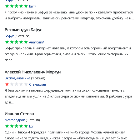
Бафус
(3 отзыва)
star
star
star
star
star
Витя
я постоянно что-то в Бафусе заказываю, мне удобнее по их каталогу пробежаться
и выбрать материалы, занимаюсь ремонтами квартир, это очень удобно, не н...
Рекомендую Бафус
Бафус
(3 отзыва)
star
star
star
star
star
Анатолий
Бафус прекрасный интернет магазин, в котором есть огромный ассортимент и
всегда в наличии. Брал герметики, эмали и смеси. Отношение со стороны их
перс...
Алексей Николаевич Моргун
Эксподинамика
(1 отзыв)
star
star
star
star
star
Станислав
Я был одним из первых сотрудников компании со дня основания - вместе с
владельцами мы ушли из Экспомастера со своими клиентами. Я работал с утра
до в...
Иванов Степан
Мосгорздрав
(1 отзыв)
star
star
star
star
star
Lori
Одни «Плюсы»! Городская поликлиника № 45 города МосквыРечной вокзал:
Снова начала ходить медецинская Сестра — «бизнесвумен» и делает бизнес