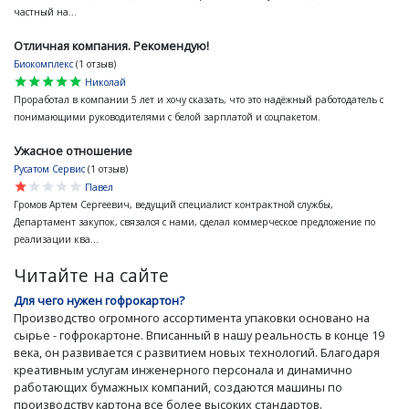
частный на...
Отличная компания. Рекомендую!
Биокомплекс
(1 отзыв)
star
star
star
star
star
Николай
Проработал в компании 5 лет и хочу сказать, что это надёжный работодатель с
понимающими руководителями с белой зарплатой и соцпакетом.
Ужасное отношение
Русатом Сервис
(1 отзыв)
star
star
star
star
star
Павел
Громов Артем Сергеевич, ведущий специалист контрактной службы,
Департамент закупок, связался с нами, сделал коммерческое предложение по
реализации ква...
Читайте на сайте
Для чего нужен гофрокартон?
Производство огромного ассортимента упаковки основано на
сырье - гофрокартоне. Вписанный в нашу реальность в конце 19
века, он развивается с развитием новых технологий. Благодаря
креативным услугам инженерного персонала и динамично
работающих бумажных компаний, создаются машины по
производству картона все более высоких стандартов.