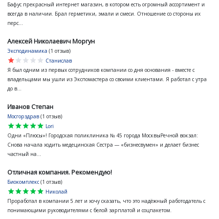
Бафус прекрасный интернет магазин, в котором есть огромный ассортимент и
всегда в наличии. Брал герметики, эмали и смеси. Отношение со стороны их
перс...
Алексей Николаевич Моргун
Эксподинамика
(1 отзыв)
star
star
star
star
star
Станислав
Я был одним из первых сотрудников компании со дня основания - вместе с
владельцами мы ушли из Экспомастера со своими клиентами. Я работал с утра
до в...
Иванов Степан
Мосгорздрав
(1 отзыв)
star
star
star
star
star
Lori
Одни «Плюсы»! Городская поликлиника № 45 города МосквыРечной вокзал:
Снова начала ходить медецинская Сестра — «бизнесвумен» и делает бизнес
частный на...
Отличная компания. Рекомендую!
Биокомплекс
(1 отзыв)
star
star
star
star
star
Николай
Проработал в компании 5 лет и хочу сказать, что это надёжный работодатель с
понимающими руководителями с белой зарплатой и соцпакетом.