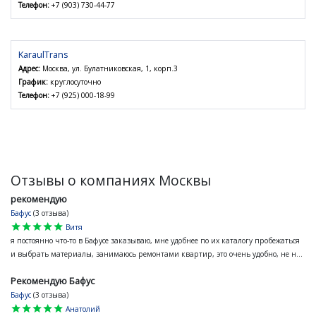
Телефон:
+7 (903) 730-44-77
KaraulTrans
Адрес:
Москва, ул. Булатниковская, 1, корп.3
График:
круглосуточно
Телефон:
+7 (925) 000-18-99
Отзывы о компаниях Москвы
рекомендую
Бафус
(3 отзыва)
star
star
star
star
star
Витя
я постоянно что-то в Бафусе заказываю, мне удобнее по их каталогу пробежаться
и выбрать материалы, занимаюсь ремонтами квартир, это очень удобно, не н...
Рекомендую Бафус
Бафус
(3 отзыва)
star
star
star
star
star
Анатолий