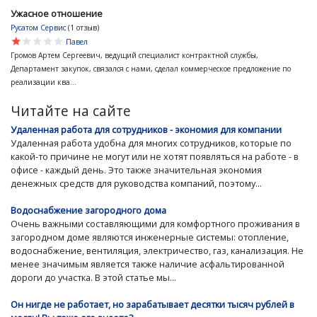
Ужасное отношение
Русатом Сервис
(1 отзыв)
star
star
star
star
star
Павел
Громов Артем Сергеевич, ведущий специалист контрактной службы,
Департамент закупок, связался с нами, сделал коммерческое предложение по
реализации ква...
Читайте на сайте
Удаленная работа для сотрудников - экономия для компании
Удаленная работа удобна для многих сотрудников, которые по
какой-то причине не могут или не хотят появляться на работе - в
офисе - каждый день. Это также значительная экономия
денежных средств для руководства компаний, поэтому...
Водоснабжение загородного дома
Очень важными составляющими для комфортного проживания в
загородном доме являются инженерные системы: отопление,
водоснабжение, вентиляция, электричество, газ, канализация. Не
менее значимым является также наличие асфальтированной
дороги до участка. В этой статье мы...
Он нигде не работает, но зарабатывает десятки тысяч рублей в