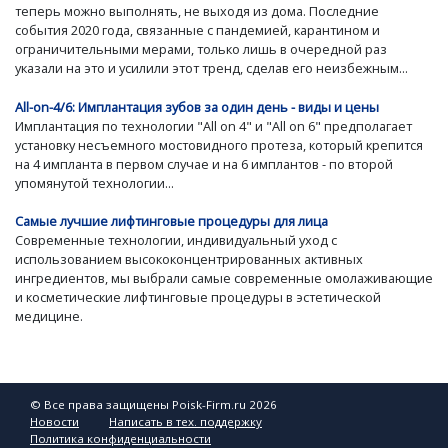
теперь можно выполнять, не выходя из дома. Последние
события 2020 года, связанные с пандемией, карантином и
ограничительными мерами, только лишь в очередной раз
указали на это и усилили этот тренд, сделав его неизбежным...
All-on-4/6: Имплантация зубов за один день - виды и цены
Имплантация по технологии "All on 4" и "All on 6" предполагает
установку несъемного мостовидного протеза, который крепится
на 4 импланта в первом случае и на 6 имплантов - по второй
упомянутой технологии...
Самые лучшие лифтинговые процедуры для лица
Современные технологии, индивидуальный уход с
использованием высококонцентрированных активных
ингредиентов, мы выбрали самые современные омолаживающие
и косметические лифтинговые процедуры в эстетической
медицине.
© Все права защищены Poisk-Firm.ru 2026
Новости
Написать в тех. поддержку
Политика конфиденциальности