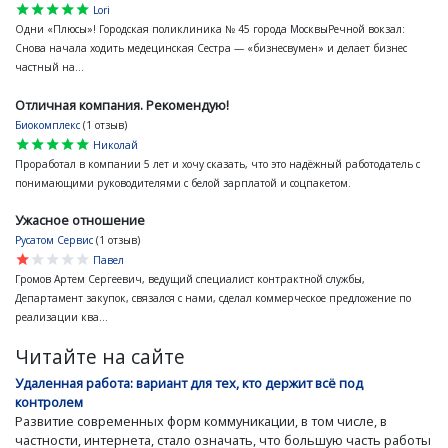
star
star
star
star
star
Lori
Одни «Плюсы»! Городская поликлиника № 45 города МосквыРечной вокзал:
Снова начала ходить медецинская Сестра — «бизнесвумен» и делает бизнес
частный на...
Отличная компания. Рекомендую!
Биокомплекс
(1 отзыв)
star
star
star
star
star
Николай
Проработал в компании 5 лет и хочу сказать, что это надёжный работодатель с
понимающими руководителями с белой зарплатой и соцпакетом.
Ужасное отношение
Русатом Сервис
(1 отзыв)
star
star
star
star
star
Павел
Громов Артем Сергеевич, ведущий специалист контрактной службы,
Департамент закупок, связался с нами, сделал коммерческое предложение по
реализации ква...
Читайте на сайте
Удаленная работа: вариант для тех, кто держит всё под
контролем
Развитие современных форм коммуникации, в том числе, в
частности, интернета, стало означать, что большую часть работы