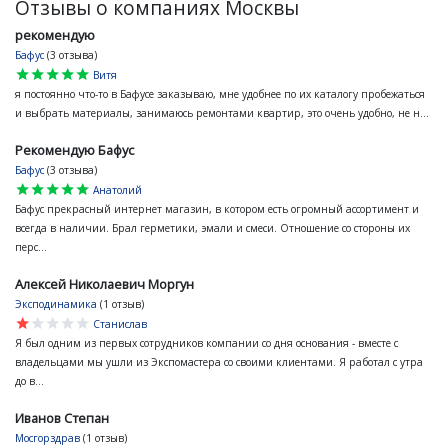
Отзывы о компаниях Москвы
рекомендую
Бафус
(3 отзыва)
star
star
star
star
star
Витя
я постоянно что-то в Бафусе заказываю, мне удобнее по их каталогу пробежаться
и выбрать материалы, занимаюсь ремонтами квартир, это очень удобно, не н...
Рекомендую Бафус
Бафус
(3 отзыва)
star
star
star
star
star
Анатолий
Бафус прекрасный интернет магазин, в котором есть огромный ассортимент и
всегда в наличии. Брал герметики, эмали и смеси. Отношение со стороны их
перс...
Алексей Николаевич Моргун
Эксподинамика
(1 отзыв)
star
star
star
star
star
Станислав
Я был одним из первых сотрудников компании со дня основания - вместе с
владельцами мы ушли из Экспомастера со своими клиентами. Я работал с утра
до в...
Иванов Степан
Мосгорздрав
(1 отзыв)