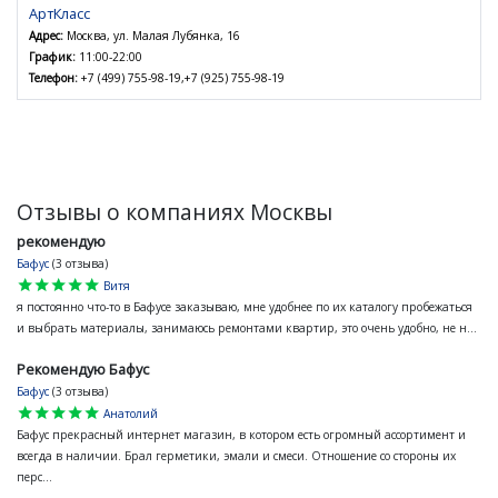
АртКласс
Адрес:
Москва, ул. Малая Лубянка, 16
График:
11:00-22:00
Телефон:
+7 (499) 755-98-19,+7 (925) 755-98-19
Отзывы о компаниях Москвы
рекомендую
Бафус
(3 отзыва)
star
star
star
star
star
Витя
я постоянно что-то в Бафусе заказываю, мне удобнее по их каталогу пробежаться
и выбрать материалы, занимаюсь ремонтами квартир, это очень удобно, не н...
Рекомендую Бафус
Бафус
(3 отзыва)
star
star
star
star
star
Анатолий
Бафус прекрасный интернет магазин, в котором есть огромный ассортимент и
всегда в наличии. Брал герметики, эмали и смеси. Отношение со стороны их
перс...