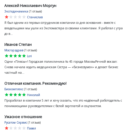
Алексей Николаевич Моргун
Эксподинамика
(1 отзыв)
star
star
star
star
star
Станислав
Я был одним из первых сотрудников компании со дня основания - вместе с
владельцами мы ушли из Экспомастера со своими клиентами. Я работал с утра
до в...
Иванов Степан
Мосгорздрав
(1 отзыв)
star
star
star
star
star
Lori
Одни «Плюсы»! Городская поликлиника № 45 города МосквыРечной вокзал:
Снова начала ходить медецинская Сестра — «бизнесвумен» и делает бизнес
частный на...
Отличная компания. Рекомендую!
Биокомплекс
(1 отзыв)
star
star
star
star
star
Николай
Проработал в компании 5 лет и хочу сказать, что это надёжный работодатель с
понимающими руководителями с белой зарплатой и соцпакетом.
Ужасное отношение
Русатом Сервис
(1 отзыв)
star
star
star
star
star
Павел