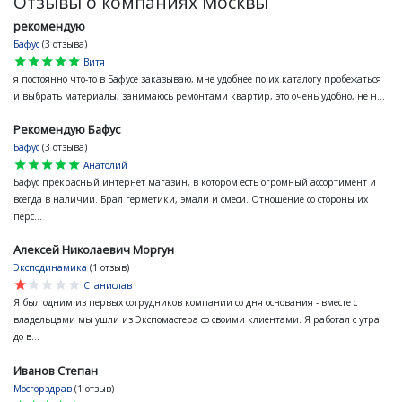
Отзывы о компаниях Москвы
рекомендую
Бафус
(3 отзыва)
star
star
star
star
star
Витя
я постоянно что-то в Бафусе заказываю, мне удобнее по их каталогу пробежаться
и выбрать материалы, занимаюсь ремонтами квартир, это очень удобно, не н...
Рекомендую Бафус
Бафус
(3 отзыва)
star
star
star
star
star
Анатолий
Бафус прекрасный интернет магазин, в котором есть огромный ассортимент и
всегда в наличии. Брал герметики, эмали и смеси. Отношение со стороны их
перс...
Алексей Николаевич Моргун
Эксподинамика
(1 отзыв)
star
star
star
star
star
Станислав
Я был одним из первых сотрудников компании со дня основания - вместе с
владельцами мы ушли из Экспомастера со своими клиентами. Я работал с утра
до в...
Иванов Степан
Мосгорздрав
(1 отзыв)