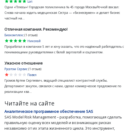
star
star
star
star
star
Lori
Одни «Плюсы»! Городская поликлиника № 45 города МосквыРечной вокзал:
Снова начала ходить медецинская Сестра — «бизнесвумен» и делает бизнес
частный на...
Отличная компания. Рекомендую!
Биокомплекс
(1 отзыв)
star
star
star
star
star
Николай
Проработал в компании 5 лет и хочу сказать, что это надёжный работодатель с
понимающими руководителями с белой зарплатой и соцпакетом.
Ужасное отношение
Русатом Сервис
(1 отзыв)
star
star
star
star
star
Павел
Громов Артем Сергеевич, ведущий специалист контрактной службы,
Департамент закупок, связался с нами, сделал коммерческое предложение по
реализации ква...
Читайте на сайте
Аналитическое программное обеспечение SAS
SAS Model Risk Management – разработка, помогающая сделать
правильную оценку всех моделей и возникающих рисках
независимо от их этапа жизненного цикла. Это инструмент,