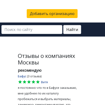
Добавить организацию
Найти
Отзывы о компаниях
Москвы
рекомендую
Бафус
(3 отзыва)
star
star
star
star
star
Витя
я постоянно что-то в Бафусе заказываю,
мне удобнее по их каталогу
пробежаться и выбрать материалы,
занимаюсь ремонтами квартир, это