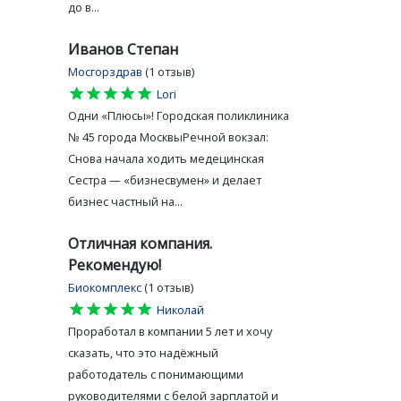
до в...
Иванов Степан
Мосгорздрав
(1 отзыв)
star
star
star
star
star
Lori
Одни «Плюсы»! Городская поликлиника
№ 45 города МосквыРечной вокзал:
Снова начала ходить медецинская
Сестра — «бизнесвумен» и делает
бизнес частный на...
Отличная компания.
Рекомендую!
Биокомплекс
(1 отзыв)
star
star
star
star
star
Николай
Проработал в компании 5 лет и хочу
сказать, что это надёжный
работодатель с понимающими
,
руководителями с белой зарплатой и