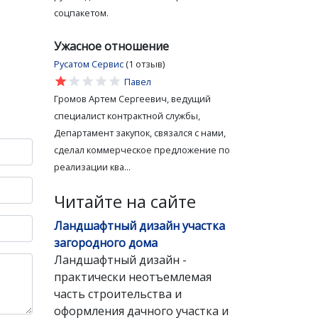
соцпакетом.
Ужасное отношение
Русатом Сервис
(1 отзыв)
star
star
star
star
star
Павел
Громов Артем Сергеевич, ведущий
специалист контрактной службы,
Департамент закупок, связался с нами,
сделал коммерческое предложение по
реализации ква...
Читайте на сайте
Ландшафтный дизайн участка
загородного дома
Ландшафтный дизайн -
практически неотъемлемая
часть строительства и
оформления дачного участка и