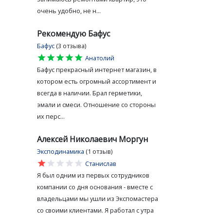
очень удобно, не н...
Рекомендую Бафус
Бафус
(3 отзыва)
star
star
star
star
star
Анатолий
Бафус прекрасный интернет магазин, в
котором есть огромный ассортимент и
всегда в наличии. Брал герметики,
эмали и смеси. Отношение со стороны
их перс...
Алексей Николаевич Моргун
Эксподинамика
(1 отзыв)
star
star
star
star
star
Станислав
Я был одним из первых сотрудников
компании со дня основания - вместе с
владельцами мы ушли из Экспомастера
со своими клиентами. Я работал с утра