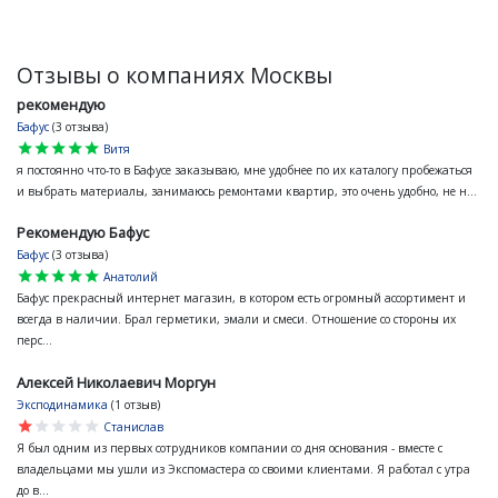
Отзывы о компаниях Москвы
рекомендую
Бафус
(3 отзыва)
star
star
star
star
star
Витя
я постоянно что-то в Бафусе заказываю, мне удобнее по их каталогу пробежаться
и выбрать материалы, занимаюсь ремонтами квартир, это очень удобно, не н...
Рекомендую Бафус
Бафус
(3 отзыва)
star
star
star
star
star
Анатолий
Бафус прекрасный интернет магазин, в котором есть огромный ассортимент и
всегда в наличии. Брал герметики, эмали и смеси. Отношение со стороны их
перс...
Алексей Николаевич Моргун
Эксподинамика
(1 отзыв)
star
star
star
star
star
Станислав
Я был одним из первых сотрудников компании со дня основания - вместе с
владельцами мы ушли из Экспомастера со своими клиентами. Я работал с утра
до в...