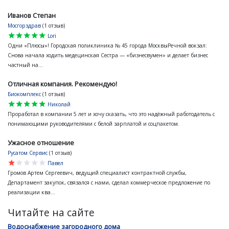
Иванов Степан
Мосгорздрав
(1 отзыв)
star
star
star
star
star
Lori
Одни «Плюсы»! Городская поликлиника № 45 города МосквыРечной вокзал:
Снова начала ходить медецинская Сестра — «бизнесвумен» и делает бизнес
частный на...
Отличная компания. Рекомендую!
Биокомплекс
(1 отзыв)
star
star
star
star
star
Николай
Проработал в компании 5 лет и хочу сказать, что это надёжный работодатель с
понимающими руководителями с белой зарплатой и соцпакетом.
Ужасное отношение
Русатом Сервис
(1 отзыв)
star
star
star
star
star
Павел
Громов Артем Сергеевич, ведущий специалист контрактной службы,
Департамент закупок, связался с нами, сделал коммерческое предложение по
реализации ква...
Читайте на сайте
Водоснабжение загородного дома