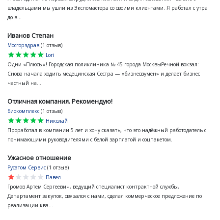
владельцами мы ушли из Экспомастера со своими клиентами. Я работал с утра
до в...
Иванов Степан
Мосгорздрав
(1 отзыв)
star
star
star
star
star
Lori
Одни «Плюсы»! Городская поликлиника № 45 города МосквыРечной вокзал:
Снова начала ходить медецинская Сестра — «бизнесвумен» и делает бизнес
частный на...
Отличная компания. Рекомендую!
Биокомплекс
(1 отзыв)
star
star
star
star
star
Николай
Проработал в компании 5 лет и хочу сказать, что это надёжный работодатель с
понимающими руководителями с белой зарплатой и соцпакетом.
Ужасное отношение
Русатом Сервис
(1 отзыв)
star
star
star
star
star
Павел
Громов Артем Сергеевич, ведущий специалист контрактной службы,
Департамент закупок, связался с нами, сделал коммерческое предложение по
реализации ква...