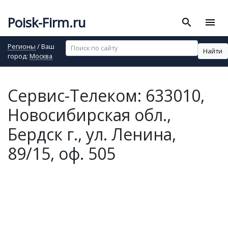
Poisk-Firm.ru
search
menu
Регионы
/ Ваш
Найти
город:
Москва
Сервис-Телеком: 633010,
Новосибирская обл.,
Бердск г., ул. Ленина,
89/15, оф. 505