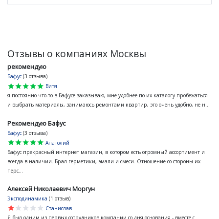
Отзывы о компаниях Москвы
рекомендую
Бафус
(3 отзыва)
star
star
star
star
star
Витя
я постоянно что-то в Бафусе заказываю, мне удобнее по их каталогу пробежаться
и выбрать материалы, занимаюсь ремонтами квартир, это очень удобно, не н...
Рекомендую Бафус
Бафус
(3 отзыва)
star
star
star
star
star
Анатолий
Бафус прекрасный интернет магазин, в котором есть огромный ассортимент и
всегда в наличии. Брал герметики, эмали и смеси. Отношение со стороны их
перс...
Алексей Николаевич Моргун
Эксподинамика
(1 отзыв)
star
star
star
star
star
Станислав
Я был одним из первых сотрудников компании со дня основания - вместе с