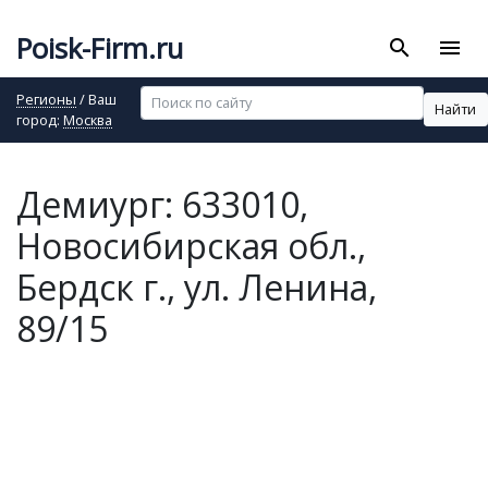
Poisk-Firm.ru
search
menu
Регионы
/ Ваш
Найти
город:
Москва
Демиург: 633010,
Новосибирская обл.,
Бердск г., ул. Ленина,
89/15