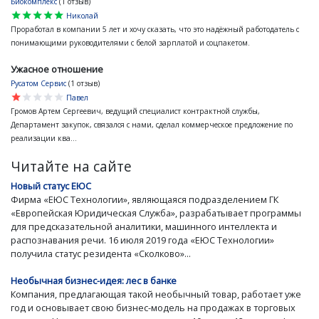
Биокомплекс
(1 отзыв)
star
star
star
star
star
Николай
Проработал в компании 5 лет и хочу сказать, что это надёжный работодатель с
понимающими руководителями с белой зарплатой и соцпакетом.
Ужасное отношение
Русатом Сервис
(1 отзыв)
star
star
star
star
star
Павел
Громов Артем Сергеевич, ведущий специалист контрактной службы,
Департамент закупок, связался с нами, сделал коммерческое предложение по
реализации ква...
Читайте на сайте
Новый статус ЕЮС
Фирма «ЕЮС Технологии», являющаяся подразделением ГК
«Европейская Юридическая Служба», разрабатывает программы
для предсказательной аналитики, машинного интеллекта и
распознавания речи. 16 июля 2019 года «ЕЮС Технологии»
получила статус резидента «Сколково»...
Необычная бизнес-идея: лес в банке
Компания, предлагающая такой необычный товар, работает уже
год и основывает свою бизнес-модель на продажах в торговых