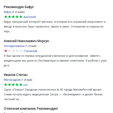
Рекомендую Бафус
Бафус
(3 отзыва)
star
star
star
star
star
Анатолий
Бафус прекрасный интернет магазин, в котором есть огромный ассортимент и
всегда в наличии. Брал герметики, эмали и смеси. Отношение со стороны их
перс...
Алексей Николаевич Моргун
Эксподинамика
(1 отзыв)
star
star
star
star
star
Станислав
Я был одним из первых сотрудников компании со дня основания - вместе с
владельцами мы ушли из Экспомастера со своими клиентами. Я работал с утра
до в...
Иванов Степан
Мосгорздрав
(1 отзыв)
star
star
star
star
star
Lori
Одни «Плюсы»! Городская поликлиника № 45 города МосквыРечной вокзал:
Снова начала ходить медецинская Сестра — «бизнесвумен» и делает бизнес
частный на...
Отличная компания. Рекомендую!