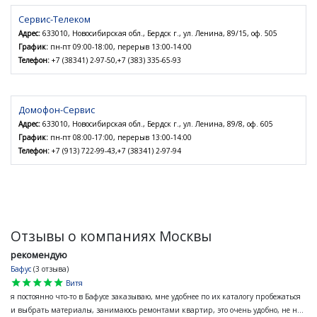
Сервис-Телеком
Адрес:
633010, Новосибирская обл., Бердск г., ул. Ленина, 89/15, оф. 505
График:
пн-пт 09:00-18:00, перерыв 13:00-14:00
Телефон:
+7 (38341) 2-97-50,+7 (383) 335-65-93
Домофон-Сервис
Адрес:
633010, Новосибирская обл., Бердск г., ул. Ленина, 89/8, оф. 605
График:
пн-пт 08:00-17:00, перерыв 13:00-14:00
Телефон:
+7 (913) 722-99-43,+7 (38341) 2-97-94
Отзывы о компаниях Москвы
рекомендую
Бафус
(3 отзыва)
star
star
star
star
star
Витя
я постоянно что-то в Бафусе заказываю, мне удобнее по их каталогу пробежаться
и выбрать материалы, занимаюсь ремонтами квартир, это очень удобно, не н...