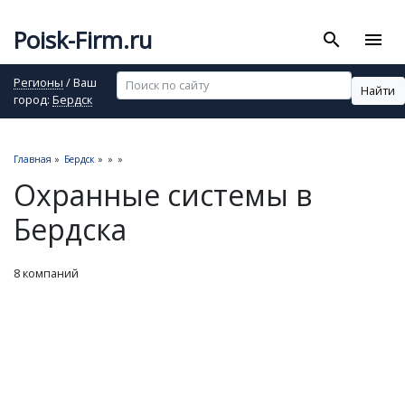
Poisk-Firm.ru
search
menu
Регионы
/ Ваш
Найти
город:
Бердск
Главная
»
Бердск
»
»
»
Охранные системы в
Бердска
8 компаний