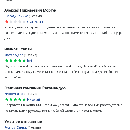
Алексей Николаевич Моргун
Эксподинамика
(1 отзыв)
star
star
star
star
star
Станислав
Я был одним из первых сотрудников компании со дня основания - вместе с
владельцами мы ушли из Экспомастера со своими клиентами. Я работал с утра
до в...
Иванов Степан
Мосгорздрав
(1 отзыв)
star
star
star
star
star
Lori
Одни «Плюсы»! Городская поликлиника № 45 города МосквыРечной вокзал:
Снова начала ходить медецинская Сестра — «бизнесвумен» и делает бизнес
частный на...
Отличная компания. Рекомендую!
Биокомплекс
(1 отзыв)
star
star
star
star
star
Николай
Проработал в компании 5 лет и хочу сказать, что это надёжный работодатель с
понимающими руководителями с белой зарплатой и соцпакетом.
Ужасное отношение
Русатом Сервис
(1 отзыв)