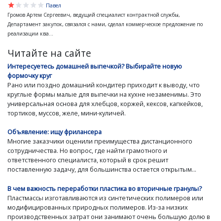
star
star
star
star
star
Павел
Громов Артем Сергеевич, ведущий специалист контрактной службы,
Департамент закупок, связался с нами, сделал коммерческое предложение по
реализации ква...
Читайте на сайте
Интересуетесь домашней выпечкой? Выбирайте новую
формочку круг
Рано или поздно домашний кондитер приходит к выводу, что
круглые формы малые для выпечки на кухне незаменимы. Это
универсальная основа для хлебцов, коржей, кексов, капкейков,
тортиков, муссов, желе, мини-куличей.
Объявление: ищу фрилансера
Многие заказчики оценили преимущества дистанционного
сотрудничества. Но вопрос, где найти грамотного и
ответственного специалиста, который в срок решит
поставленную задачу, для большинства остается открытым...
В чем важность переработки пластика во вторичные гранулы?
Пластмассы изготавливаются из синтетических полимеров или
модифицированных природных полимеров. Из-за низких
производственных затрат они занимают очень большую долю в