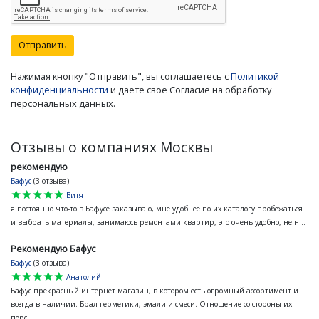
Отправить
Нажимая кнопку "Отправить", вы соглашаетесь с
Политикой
конфиденциальности
и даете свое Согласие на обработку
персональных данных.
Отзывы о компаниях Москвы
рекомендую
Бафус
(3 отзыва)
star
star
star
star
star
Витя
я постоянно что-то в Бафусе заказываю, мне удобнее по их каталогу пробежаться
и выбрать материалы, занимаюсь ремонтами квартир, это очень удобно, не н...
Рекомендую Бафус
Бафус
(3 отзыва)
star
star
star
star
star
Анатолий
Бафус прекрасный интернет магазин, в котором есть огромный ассортимент и
всегда в наличии. Брал герметики, эмали и смеси. Отношение со стороны их
перс...