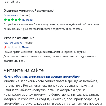
частный на...
Отличная компания. Рекомендую!
Биокомплекс
(1 отзыв)
star
star
star
star
star
Николай
Проработал в компании 5 лет и хочу сказать, что это надёжный работодатель с
понимающими руководителями с белой зарплатой и соцпакетом.
Ужасное отношение
Русатом Сервис
(1 отзыв)
star
star
star
star
star
Павел
Громов Артем Сергеевич, ведущий специалист контрактной службы,
Департамент закупок, связался с нами, сделал коммерческое предложение по
реализации ква...
Читайте на сайте
На что обратить внимание при аренде автомобиля
Многие из нас очень часто сомневаются в аренде автомобиля,
потому что в России она пока не так распространена, хотя и
начинает набирать популярность. Некоторые люди не
используют аренду, потому что боятся дополнительных затрат,
которых не избежать. Сегодня, к счастью, весь процесс аренды
автомобиля, его использования и возврата стал намного проще и