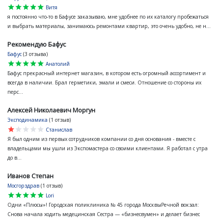
star
star
star
star
star
Витя
я постоянно что-то в Бафусе заказываю, мне удобнее по их каталогу пробежаться
и выбрать материалы, занимаюсь ремонтами квартир, это очень удобно, не н...
Рекомендую Бафус
Бафус
(3 отзыва)
star
star
star
star
star
Анатолий
Бафус прекрасный интернет магазин, в котором есть огромный ассортимент и
всегда в наличии. Брал герметики, эмали и смеси. Отношение со стороны их
перс...
Алексей Николаевич Моргун
Эксподинамика
(1 отзыв)
star
star
star
star
star
Станислав
Я был одним из первых сотрудников компании со дня основания - вместе с
владельцами мы ушли из Экспомастера со своими клиентами. Я работал с утра
до в...
Иванов Степан
Мосгорздрав
(1 отзыв)
star
star
star
star
star
Lori
Одни «Плюсы»! Городская поликлиника № 45 города МосквыРечной вокзал:
Снова начала ходить медецинская Сестра — «бизнесвумен» и делает бизнес