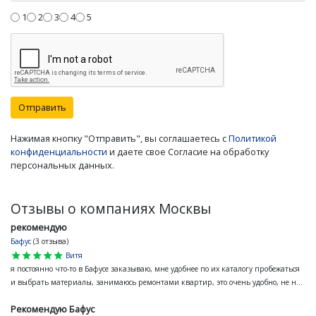
1
2
3
4
5
Отправить
Нажимая кнопку "Отправить", вы соглашаетесь с
Политикой
конфиденциальности
и даете свое Согласие на обработку
персональных данных.
Отзывы о компаниях Москвы
рекомендую
Бафус
(3 отзыва)
star
star
star
star
star
Витя
я постоянно что-то в Бафусе заказываю, мне удобнее по их каталогу пробежаться
и выбрать материалы, занимаюсь ремонтами квартир, это очень удобно, не н...
Рекомендую Бафус