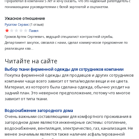
Проработал в компании 5 лет и хочу сказать, что это надёжный работодатель с
понимающими руководителями с белой зарплатой и соцпакетом.
Ужасное отношение
Русатом Сервис
(1 отзыв)
star
star
star
star
star
Павел
Громов Артем Сергеевич, ведущий специалист контрактной службы,
Департамент закупок, связался с нами, сделал коммерческое предложение по
реализации ква...
Читайте на сайте
Выбор ткани фирменной одежды для сотрудников компании
Покупка фирменной одежды для продавцов и других сотрудников
компании чаще всего зависит от типа/модели вещи и ее цвета.
Материал, из которого была сделана одежда, обычно уходит на
задний план. Это неверное предположение, потому что многое
зависит от типа ткани.
Водоснабжение загородного дома
Очень важными составляющими для комфортного проживания в
загородном доме являются инженерные системы: отопление,
водоснабжение, вентиляция, электричество, газ, канализация. Не
менее значимым является также наличие асфальтированной