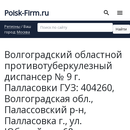
Poisk-Firm.ru
search
menu
Регионы
/ Ваш
Найти
город:
Москва
Волгоградский областной
противотуберкулезный
диспансер № 9 г.
Палласовки ГУЗ: 404260,
Волгоградская обл.,
Палассовский р-н,
Палласовка г., ул.