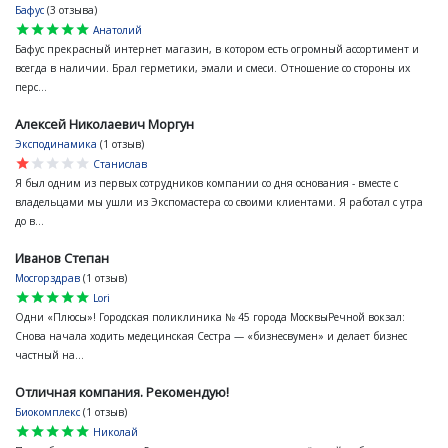
Бафус
(3 отзыва)
star
star
star
star
star
Анатолий
Бафус прекрасный интернет магазин, в котором есть огромный ассортимент и
всегда в наличии. Брал герметики, эмали и смеси. Отношение со стороны их
перс...
Алексей Николаевич Моргун
Эксподинамика
(1 отзыв)
star
star
star
star
star
Станислав
Я был одним из первых сотрудников компании со дня основания - вместе с
владельцами мы ушли из Экспомастера со своими клиентами. Я работал с утра
до в...
Иванов Степан
Мосгорздрав
(1 отзыв)
star
star
star
star
star
Lori
Одни «Плюсы»! Городская поликлиника № 45 города МосквыРечной вокзал:
Снова начала ходить медецинская Сестра — «бизнесвумен» и делает бизнес
частный на...
Отличная компания. Рекомендую!
Биокомплекс
(1 отзыв)
star
star
star
star
star
Николай