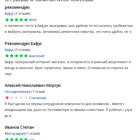
рекомендую
Бафус
(3 отзыва)
star
star
star
star
star
Витя
я постоянно что-то в Бафусе заказываю, мне удобнее по их каталогу пробежаться
и выбрать материалы, занимаюсь ремонтами квартир, это очень удобно, не н...
Рекомендую Бафус
Бафус
(3 отзыва)
star
star
star
star
star
Анатолий
Бафус прекрасный интернет магазин, в котором есть огромный ассортимент и
всегда в наличии. Брал герметики, эмали и смеси. Отношение со стороны их
перс...
Алексей Николаевич Моргун
Эксподинамика
(1 отзыв)
star
star
star
star
star
Станислав
Я был одним из первых сотрудников компании со дня основания - вместе с
владельцами мы ушли из Экспомастера со своими клиентами. Я работал с утра
до в...
Иванов Степан
Мосгорздрав
(1 отзыв)
star
star
star
star
star
Lori