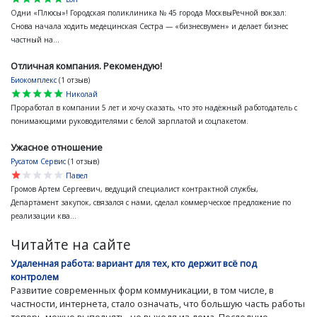
Одни «Плюсы»! Городская поликлиника № 45 города МосквыРечной вокзал:
Снова начала ходить медецинская Сестра — «бизнесвумен» и делает бизнес
частный на...
Отличная компания. Рекомендую!
Биокомплекс
(1 отзыв)
star
star
star
star
star
Николай
Проработал в компании 5 лет и хочу сказать, что это надёжный работодатель с
понимающими руководителями с белой зарплатой и соцпакетом.
Ужасное отношение
Русатом Сервис
(1 отзыв)
star
star
star
star
star
Павел
Громов Артем Сергеевич, ведущий специалист контрактной службы,
Департамент закупок, связался с нами, сделал коммерческое предложение по
реализации ква...
Читайте на сайте
Удаленная работа: вариант для тех, кто держит всё под
контролем
Развитие современных форм коммуникации, в том числе, в
частности, интернета, стало означать, что большую часть работы
теперь можно выполнять, не выходя из дома. Последние