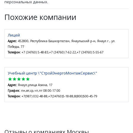
персональных данных.
Похожие компании
Лицей
Адрес:
452800, Республика Башкортостан, Янаульский р-н, Янаул г., ул.
Победы, 77
Телефон:
+7 (34760) 5-48-83,+7 (34760) 7-62-22,+7 (34760) 5-55-67
Учебный центр \"СтройЭнергоМонтажСервис\"
star
star
star
star
star
Адрес:
Янаул,улица Азина, 17
График:
пн,вт,ср,чт,пт 08:00-17:00
Телефон:
+7(987) 032-48-88,+7(34760)5-18-88,8(800)500-45-79
Отзывы о компаниях Москвы