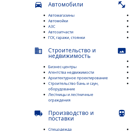
Автомобили
directions_car
fitness_center
Автомагазины
Автомойки
АЗС
Автозапчасти
ГСК, гаражи, стоянки
Строительство и
business
panorama
недвижимость
Бизнес-центры
Агентства недвижимости
Архитектурное проектирование
Строительство бань и саун,
оборудование
Лестницы и лестничные
ограждения
Производство и
local_shipping
directions_subway
поставки
Спецодежда