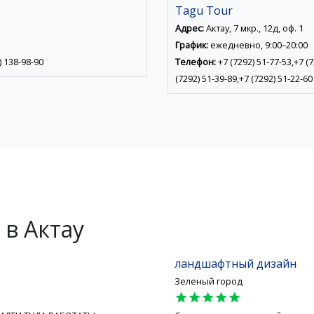
Tagu Tour
Адрес:
Актау, 7 мкр., 12д, оф. 1
График:
ежедневно, 9:00–20:00
) 138-98-90
Телефон:
+7 (7292) 51-77-53,+7 (7
(7292) 51-39-89,+7 (7292) 51-22-60
в Актау
ландшафтный дизайн
Зеленый город
star
star
star
star
star