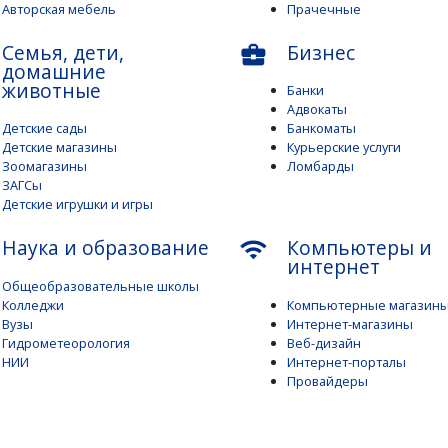
Авторская мебель
Прачечные
Семья, дети,
Бизнес
business_center
домашние
животные
Банки
Адвокаты
Детские сады
Банкоматы
Детские магазины
Курьерские услуги
Зоомагазины
Ломбарды
ЗАГСы
Детские игрушки и игры
Наука и образование
Компьютеры и
wifi
интернет
Общеобразовательные школы
Колледжи
Компьютерные магазин
Вузы
Интернет-магазины
Гидрометеорология
Веб-дизайн
НИИ
Интернет-порталы
Провайдеры