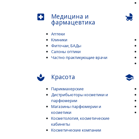
Медицина и
local_hospital
child_friendly
фармацевтика
Аптеки
Клиники
Фиточаи, БАДы
Салоны оптики
Частно практикующие врачи
Красота
spa
school
Парикмахерские
Дистрибьюторы косметики и
парфюмерии
Магазины парфюмерии и
косметики
Косметология, косметические
кабинеты
Косметические компании