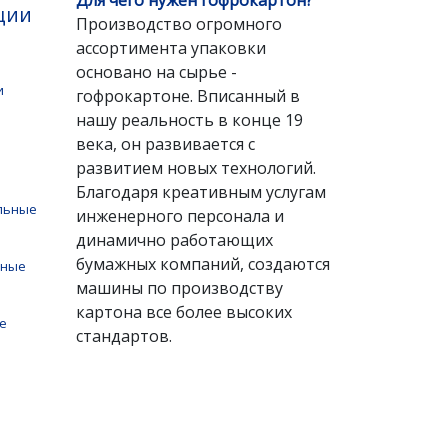
Для чего нужен гофрокартон?
ции
Производство огромного
ассортимента упаковки
основано на сырье -
и
гофрокартоне. Вписанный в
нашу реальность в конце 19
века, он развивается с
развитием новых технологий.
Благодаря креативным услугам
ольные
инженерного персонала и
динамично работающих
бумажных компаний, создаются
нные
машины по производству
картона все более высоких
е
стандартов.