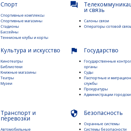
Спорт
Телекоммуника
question_answer
и связь
Спортивные комплексы
Спортивные магазины
Салоны связи
Стадионы
Операторы сотовой связ
Бассейны
Теннисные клубы и корты
Культура и искусство
Государство
flag
Кинотеатры
Государственные контр
Библиотеки
органы
Книжные магазины
Суды
Театры
Паспортные и миграцио
Музеи
службы
Прокуратуры
Администрации городски
Транспорт и
Безопасность
security
перевозки
Охранные системы
Автомобильные
Системы безопасности